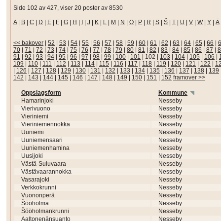
Side 102 av 427, viser 20 poster av 8530
A
|
B
|
C
|
D
|
E
|
F
|
G
|
H
|
I
|
J
|
K
|
L
|
M
|
N
|
O
|
P
|
R
|
S
|
Š
|
T
|
U
|
V
|
W
|
Y
|
Ä
<< bakover
|
52
|
53
|
54
|
55
|
56
|
57
|
58
|
59
|
60
|
61
|
62
|
63
|
64
|
65
|
66
|
70
|
71
|
72
|
73
|
74
|
75
|
76
|
77
|
78
|
79
|
80
|
81
|
82
|
83
|
84
|
85
|
86
|
87
|
8
91
|
92
|
93
|
94
|
95
|
96
|
97
|
98
|
99
|
100
|
101
|
102
|
103
|
104
|
105
|
106
|
109
|
110
|
111
|
112
|
113
|
114
|
115
|
116
|
117
|
118
|
119
|
120
|
121
|
122
|
1
|
126
|
127
|
128
|
129
|
130
|
131
|
132
|
133
|
134
|
135
|
136
|
137
|
138
|
139
142
|
143
|
144
|
145
|
146
|
147
|
148
|
149
|
150
|
151
|
152
framover >>
Oppslagsform
Kommune
Hamarinjoki
Nesseby
Vierivuono
Nesseby
Vieriniemi
Nesseby
Vieriniemennokka
Nesseby
Uuniemi
Nesseby
Uuniemensaari
Nesseby
Uuniemenhamina
Nesseby
Uusijoki
Nesseby
Västä-Suluvaara
Nesseby
Västävaarannokka
Nesseby
Vasarajoki
Nesseby
Verkkokrunni
Nesseby
Vuononperä
Nesseby
Šööholma
Nesseby
Šööholmankrunni
Nesseby
Aaltonenänsuanto
Nesseby