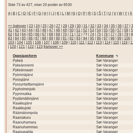
Side 73 av 427, viser 20 poster av 8530
A
|
B
|
C
|
D
|
E
|
F
|
G
|
H
|
I
|
J
|
K
|
L
|
M
|
N
|
O
|
P
|
R
|
S
|
Š
|
T
|
U
|
V
|
W
|
Y
|
Ä
<< bakover
|
23
|
24
|
25
|
26
|
27
|
28
|
29
|
30
|
31
|
32
|
33
|
34
|
35
|
36
|
37
|
41
|
42
|
43
|
44
|
45
|
46
|
47
|
48
|
49
|
50
|
51
|
52
|
53
|
54
|
55
|
56
|
57
|
58
|
5
62
|
63
|
64
|
65
|
66
|
67
|
68
|
69
|
70
|
71
|
72
|
73
|
74
|
75
|
76
|
77
|
78
|
79
|
8
83
|
84
|
85
|
86
|
87
|
88
|
89
|
90
|
91
|
92
|
93
|
94
|
95
|
96
|
97
|
98
|
99
|
100
|
103
|
104
|
105
|
106
|
107
|
108
|
109
|
110
|
111
|
112
|
113
|
114
|
115
|
116
|
1
|
120
|
121
|
122
|
123
framover >>
Oppslagsform
Kommune
Pykeä
Sør-Varanger
Pykeänniemi
Sør-Varanger
Pykeänsaari
Sør-Varanger
Pyörimäjärvi
Sør-Varanger
Pyssyjärvi
Sør-Varanger
Pyssyntaittamajärvi
Sør-Varanger
Pyyholminjoki
Sør-Varanger
Pyynmukka
Sør-Varanger
Pyytämätönjärvi
Sør-Varanger
Raakkujärvi
Sør-Varanger
Raakkujoki
Sør-Varanger
Räämälompola
Sør-Varanger
Raanakuru
Sør-Varanger
Raanuhamara
Sør-Varanger
Raanuhammas
Sør-Varanger
Raanupahta
Sør-Varanger