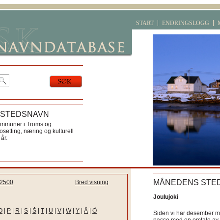
START
ENDRINGSLOGG
 STEDSNAVN
ommuner i Troms og
etting, næring og kulturell
år.
MÅNEDENS STE
2500
Bred visning
Joulujoki
O
|
P
|
R
|
S
|
Š
|
T
|
U
|
V
|
W
|
Y
|
Ä
|
Ö
Siden vi har desember må