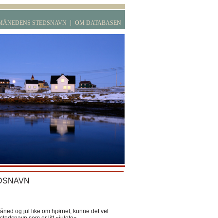
MÅNEDENS STEDSNAVN
OM DATABASEN
DSNAVN
ned og jul like om hjørnet, kunne det vel