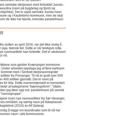
tedsnavn som er litt «julete».
ere samiske stedsnavn med forleddet Juovla-,
lavuotna (navn på bygdelag og fjord) og
ovlajohka). Det er også samiske Juovla-navn
mmune og i Kautokeino kommune, men de skal
som de ikke har kjente, kvenske parallellnavn.
ER
a slutten av april 2016, var det ikke mulig å
 pga. teknisk feil. Dette er nå heldigvis retta
nye navneartikler kan fortsette. Det er stedsnavn
 tur nå.
eartiklene som gjelder Kvænangen kommune
ler. Under arbeidet oppdaga jeg at flere kartnavn
 kommet med i Sentralt stedsnavnregister
artikler fra Porsanger. Til nå er godt over 500
nn 400 artikler gjenstår. Det er navn på
s for tida. Dette navnematerialet er konvertert
betyr at kategoriene "bøyningsform", "uttale,
Men jeg fører opp evt. parallellnavn på samisk
et "navnegruppe".
igere noen nye navneartikler fra Sør-Varanger,
s-området, og særlig navn på fiskeplasser.
i bygdebok (2010) av Alf Salangi.
ndig å legge inn koordinater som til nå har
i grunnen navn i alle kommunene.