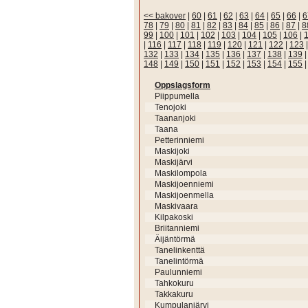
<< bakover
|
60
|
61
|
62
|
63
|
64
|
65
|
66
|
6
78
|
79
|
80
|
81
|
82
|
83
|
84
|
85
|
86
|
87
|
8
99
|
100
|
101
|
102
|
103
|
104
|
105
|
106
|
|
116
|
117
|
118
|
119
|
120
|
121
|
122
|
123
132
|
133
|
134
|
135
|
136
|
137
|
138
|
139
148
|
149
|
150
|
151
|
152
|
153
|
154
|
155
Oppslagsform
Piippumella
Tenojoki
Taananjoki
Taana
Petterinniemi
Maskijoki
Maskijärvi
Maskilompola
Maskijoenniemi
Maskijoenmella
Maskivaara
Kilpakoski
Briitanniemi
Äijäntörmä
Tanelinkenttä
Tanelintörmä
Paulunniemi
Tahkokuru
Takkakuru
Kumpulanjärvi