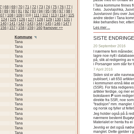
passe med en omtale av s
I Tana kommune finnes fl
7
|
68
|
69
|
70
|
71
|
72
|
73
|
74
|
75
|
76
|
77
|
f.eks. Juovlajohka, Juov
8
|
89
|
90
|
91
|
92
|
93
|
94
|
95
|
96
|
97
|
98
|
Juovlarovvi (bru over Ju
107
|
108
|
109
|
110
|
111
|
112
|
113
|
114
|
115
andre steder i Tana ko
|
124
|
125
|
126
|
127
|
128
|
129
|
130
|
131
|
ikke behandles her, etter
|
140
|
141
|
142
|
143
|
144
|
145
|
146
|
147
|
Les mer ...
|
156
|
157
|
158
|
159
|
160
framover >>
Kommune
SISTE ENDRING
Tana
20 September 2016
Tana
Tana
I nærmere fem måneder, fr
lagre noe nytt i databasen
Tana
på, slik at redigering av 
Tana
i Porsanger som står for
Tana
7 April 2016
Tana
Siden sist er alle navn
Tana
publisert, i alt 650 artik
Tana
i kommunen ennå ikke er
Tana
(SSR). For tida redigeres 
Tana
artikler ferdige, og mer e
Tana
bokstaven
P
som redigere
Tana
direkte fra SSR, noe som 
Tana
"tradisjon" mm. mangler. 
og norsk og fyller ut felt
Tana
Tana
Jeg holder også på å red
nærmere bestemt Bugøyne
Tana
Materialet er henta fra e
Tana
Jevnlig er det også nødve
Tana
manglet. Dette gjelder 
Tana