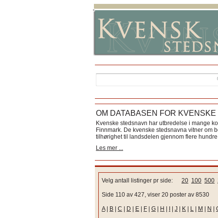
OM DATABASEN FOR KVENSKE
Kvenske stedsnavn har utbredelse i mange k
Finnmark. De kvenske stedsnavna vitner om bos
tilhørighet til landsdelen gjennom flere hundre 
Les mer ...
Velg antall listinger pr side:
20
100
500
Side 110 av 427, viser 20 poster av 8530
A
|
B
|
C
|
D
|
E
|
F
|
G
|
H
|
I
|
J
|
K
|
L
|
M
|
N
|