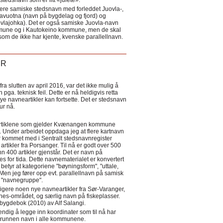
tedsnavn som er litt «julete».
ere samiske stedsnavn med forleddet Juovla-,
lavuotna (navn på bygdelag og fjord) og
ovlajohka). Det er også samiske Juovla-navn
mmune og i Kautokeino kommune, men de skal
som de ikke har kjente, kvenske parallellnavn.
ER
a slutten av april 2016, var det ikke mulig å
 pga. teknisk feil. Dette er nå heldigvis retta
nye navneartikler kan fortsette. Det er stedsnavn
 tur nå.
eartiklene som gjelder Kvænangen kommune
ler. Under arbeidet oppdaga jeg at flere kartnavn
 kommet med i Sentralt stedsnavnregister
artikler fra Porsanger. Til nå er godt over 500
nn 400 artikler gjenstår. Det er navn på
s for tida. Dette navnematerialet er konvertert
betyr at kategoriene "bøyningsform", "uttale,
Men jeg fører opp evt. parallellnavn på samisk
et "navnegruppe".
igere noen nye navneartikler fra Sør-Varanger,
s-området, og særlig navn på fiskeplasser.
i bygdebok (2010) av Alf Salangi.
ndig å legge inn koordinater som til nå har
i grunnen navn i alle kommunene.