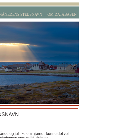
MÅNEDENS STEDSNAVN
OM DATABASEN
DSNAVN
ned og jul like om hjørnet, kunne det vel