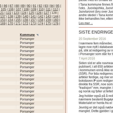
passe med en omtale av s
I Tana kommune finnes fl
5
|
86
|
87
|
88
|
89
|
90
|
91
|
92
|
93
|
94
|
95
|
f.eks. Juovlajohka, Juov
|
105
|
106
|
107
|
108
|
109
|
110
|
111
|
112
|
Juovlarovvi (bru over Ju
121
|
122
|
123
|
124
|
125
|
126
|
127
|
128
|
andre steder i Tana ko
|
137
|
138
|
139
|
140
|
141
|
142
|
143
|
144
|
ikke behandles her, etter
|
153
|
154
|
155
|
156
|
157
|
158
|
159
|
160
|
Les mer ...
|
169
|
170
|
171
|
172
|
173
|
174
|
175
|
176
|
SISTE ENDRING
Kommune
Porsanger
20 September 2016
Porsanger
I nærmere fem måneder, fr
Porsanger
lagre noe nytt i databasen
på, slik at redigering av 
Porsanger
i Porsanger som står for
Porsanger
7 April 2016
Porsanger
Porsanger
Siden sist er alle navn
publisert, i alt 650 artik
Porsanger
i kommunen ennå ikke er
Porsanger
(SSR). For tida redigeres 
Porsanger
artikler ferdige, og mer e
Porsanger
bokstaven
P
som redigere
Porsanger
direkte fra SSR, noe som 
Porsanger
"tradisjon" mm. mangler. 
Porsanger
og norsk og fyller ut felt
Porsanger
Jeg holder også på å red
Porsanger
nærmere bestemt Bugøyne
Materialet er henta fra e
Porsanger
Porsanger
Jevnlig er det også nødve
manglet. Dette gjelder 
Porsanger