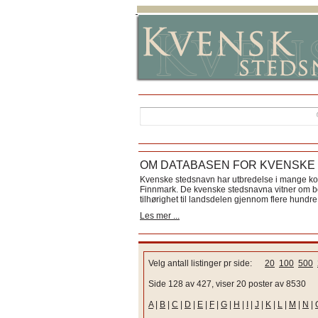
OM DATABASEN FOR KVENSKE
Kvenske stedsnavn har utbredelse i mange k
Finnmark. De kvenske stedsnavna vitner om bos
tilhørighet til landsdelen gjennom flere hundre 
Les mer ...
Velg antall listinger pr side:
20
100
500
Side 128 av 427, viser 20 poster av 8530
A
|
B
|
C
|
D
|
E
|
F
|
G
|
H
|
I
|
J
|
K
|
L
|
M
|
N
|