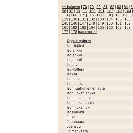
<< bakover
|
78
|
79
|
80
|
81
|
82
|
83
|
84
|
8
96
|
97
|
98
|
99
|
100
|
101
|
102
|
103
|
104
113
|
114
|
115
|
116
|
117
|
118
|
119
|
120
|
129
|
130
|
131
|
132
|
133
|
134
|
135
|
136
145
|
146
|
147
|
148
|
149
|
150
|
151
|
152
161
|
162
|
163
|
164
|
165
|
166
|
167
|
168
177
|
178
framover >>
Oppslagsform
Iso Uojärvi
Isojänkkä
Isojänkkä
Isojänkkä
Isojärvi
Iso-Kattera
Isokivi
Isomella
Isomuotka
Ison Karhuniemen autsi
Isonluokanjänkkä
Isonluokanjärvi
Isonluokanpahta
Isonmukanjoki
Isoskarkku
Jatka
Joenhaara
Joensuu
Jolmanvaara