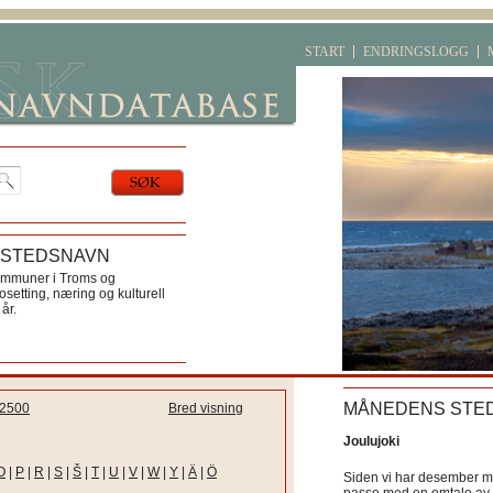
START
ENDRINGSLOGG
 STEDSNAVN
ommuner i Troms og
etting, næring og kulturell
år.
MÅNEDENS STE
2500
Bred visning
Joulujoki
O
|
P
|
R
|
S
|
Š
|
T
|
U
|
V
|
W
|
Y
|
Ä
|
Ö
Siden vi har desember må