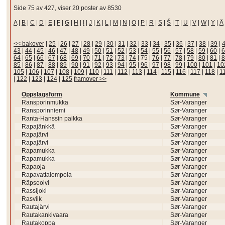
Side 75 av 427, viser 20 poster av 8530
A
|
B
|
C
|
D
|
E
|
F
|
G
|
H
|
I
|
J
|
K
|
L
|
M
|
N
|
O
|
P
|
R
|
S
|
Š
|
T
|
U
|
V
|
W
|
Y
|
Ä
<< bakover
|
25
|
26
|
27
|
28
|
29
|
30
|
31
|
32
|
33
|
34
|
35
|
36
|
37
|
38
|
39
|
43
|
44
|
45
|
46
|
47
|
48
|
49
|
50
|
51
|
52
|
53
|
54
|
55
|
56
|
57
|
58
|
59
|
60
|
6
64
|
65
|
66
|
67
|
68
|
69
|
70
|
71
|
72
|
73
|
74
|
75
|
76
|
77
|
78
|
79
|
80
|
81
|
8
85
|
86
|
87
|
88
|
89
|
90
|
91
|
92
|
93
|
94
|
95
|
96
|
97
|
98
|
99
|
100
|
101
|
10
105
|
106
|
107
|
108
|
109
|
110
|
111
|
112
|
113
|
114
|
115
|
116
|
117
|
118
|
1
|
122
|
123
|
124
|
125
framover >>
Oppslagsform
Kommune
Ransporinmukka
Sør-Varanger
Ransporinniemi
Sør-Varanger
Ranta-Hanssin paikka
Sør-Varanger
Rapajänkkä
Sør-Varanger
Rapajärvi
Sør-Varanger
Rapajärvi
Sør-Varanger
Rapamukka
Sør-Varanger
Rapamukka
Sør-Varanger
Rapaoja
Sør-Varanger
Rapavattalompola
Sør-Varanger
Räpseoivi
Sør-Varanger
Rassijoki
Sør-Varanger
Rasviik
Sør-Varanger
Rautajärvi
Sør-Varanger
Rautakankivaara
Sør-Varanger
Rautakoppa
Sør-Varanger