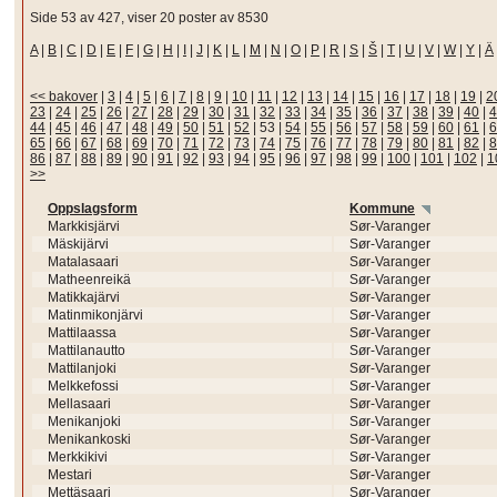
Side 53 av 427, viser 20 poster av 8530
A
|
B
|
C
|
D
|
E
|
F
|
G
|
H
|
I
|
J
|
K
|
L
|
M
|
N
|
O
|
P
|
R
|
S
|
Š
|
T
|
U
|
V
|
W
|
Y
|
Ä
<< bakover
|
3
|
4
|
5
|
6
|
7
|
8
|
9
|
10
|
11
|
12
|
13
|
14
|
15
|
16
|
17
|
18
|
19
|
2
23
|
24
|
25
|
26
|
27
|
28
|
29
|
30
|
31
|
32
|
33
|
34
|
35
|
36
|
37
|
38
|
39
|
40
|
4
44
|
45
|
46
|
47
|
48
|
49
|
50
|
51
|
52
|
53
|
54
|
55
|
56
|
57
|
58
|
59
|
60
|
61
|
6
65
|
66
|
67
|
68
|
69
|
70
|
71
|
72
|
73
|
74
|
75
|
76
|
77
|
78
|
79
|
80
|
81
|
82
|
8
86
|
87
|
88
|
89
|
90
|
91
|
92
|
93
|
94
|
95
|
96
|
97
|
98
|
99
|
100
|
101
|
102
|
1
>>
Oppslagsform
Kommune
Markkisjärvi
Sør-Varanger
Mäskijärvi
Sør-Varanger
Matalasaari
Sør-Varanger
Matheenreikä
Sør-Varanger
Matikkajärvi
Sør-Varanger
Matinmikonjärvi
Sør-Varanger
Mattilaassa
Sør-Varanger
Mattilanautto
Sør-Varanger
Mattilanjoki
Sør-Varanger
Melkkefossi
Sør-Varanger
Mellasaari
Sør-Varanger
Menikanjoki
Sør-Varanger
Menikankoski
Sør-Varanger
Merkkikivi
Sør-Varanger
Mestari
Sør-Varanger
Mettäsaari
Sør-Varanger