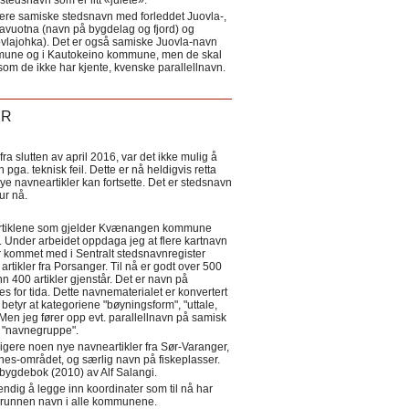
tedsnavn som er litt «julete».
ere samiske stedsnavn med forleddet Juovla-,
lavuotna (navn på bygdelag og fjord) og
ovlajohka). Det er også samiske Juovla-navn
mmune og i Kautokeino kommune, men de skal
som de ikke har kjente, kvenske parallellnavn.
ER
a slutten av april 2016, var det ikke mulig å
 pga. teknisk feil. Dette er nå heldigvis retta
nye navneartikler kan fortsette. Det er stedsnavn
 tur nå.
eartiklene som gjelder Kvænangen kommune
ler. Under arbeidet oppdaga jeg at flere kartnavn
 kommet med i Sentralt stedsnavnregister
artikler fra Porsanger. Til nå er godt over 500
nn 400 artikler gjenstår. Det er navn på
s for tida. Dette navnematerialet er konvertert
betyr at kategoriene "bøyningsform", "uttale,
Men jeg fører opp evt. parallellnavn på samisk
et "navnegruppe".
igere noen nye navneartikler fra Sør-Varanger,
s-området, og særlig navn på fiskeplasser.
i bygdebok (2010) av Alf Salangi.
ndig å legge inn koordinater som til nå har
i grunnen navn i alle kommunene.