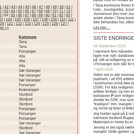
passe med en omtale av s
I Tana kommune finnes fl
1
|
42
|
43
|
44
|
45
|
46
|
47
|
48
|
49
|
50
|
51
|
f.eks. Juovlajohka, Juov
2
|
63
|
64
|
65
|
66
|
67
|
68
|
69
|
70
|
71
|
72
|
Juovlarovvi (bru over Ju
3
|
84
|
85
|
86
|
87
|
88
|
89
|
90
|
91
|
92
|
93
|
andre steder i Tana ko
03
|
104
|
105
|
106
|
107
|
108
|
109
|
110
|
111
|
ikke behandles her, etter
20
|
121
|
122
|
123
|
124
|
125
|
126
|
127
|
Les mer ...
ver >>
Kommune
SISTE ENDRING
Tana
20 September 2016
Tana
Porsanger
I nærmere fem måneder, fr
lagre noe nytt i databasen
Alta
på, slik at redigering av 
Alta
i Porsanger som står for
Alta
7 April 2016
Sør-Varanger
Siden sist er alle navn
Sør-Varanger
publisert, i alt 650 artik
Sør-Varanger
i kommunen ennå ikke er
Porsanger
(SSR). For tida redigeres 
Kvænangen
artikler ferdige, og mer e
Storfjord
bokstaven
P
som redigere
Storfjord
direkte fra SSR, noe som 
Storfjord
"tradisjon" mm. mangler. 
og norsk og fyller ut felt
Porsanger
Porsanger
Jeg holder også på å red
nærmere bestemt Bugøyne
Porsanger
Materialet er henta fra e
Sør-Varanger
Jevnlig er det også nødve
Storfjord
manglet. Dette gjelder 
Sør-Varanger