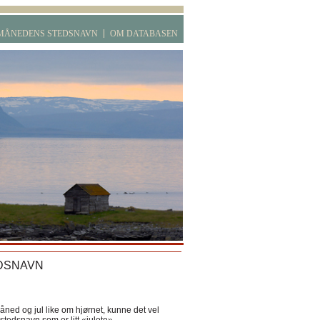
MÅNEDENS STEDSNAVN
OM DATABASEN
DSNAVN
ned og jul like om hjørnet, kunne det vel