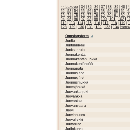
<< bakover
|
34
|
35
|
36
|
37
|
38
|
39
|
40
|
4
52
|
53
|
54
|
55
|
56
|
57
|
58
|
59
|
60
|
61
|
6
73
|
74
|
75
|
76
|
77
|
78
|
79
|
80
|
81
|
82
|
8
94
|
95
|
96
|
97
|
98
|
99
|
100
|
101
|
102
|
1
112
|
113
|
114
|
115
|
116
|
117
|
118
|
119
|
1
128
|
129
|
130
|
131
|
132
|
133
|
134
framo
Oppslagsform
Junttu
Juntunniemi
Juoksanruto
Juomakenttä
Juomakentänluokka
Juomakentänpää
Juomapata
Juomusjärvi
Juomusjärvi
Juomusmukka
Juovajänkkä
Juovankanjoki
Juovankka
Juovankka
Juovanvaara
Juovi
Juovinnuora
Juovuliekki
Jurmoruto
Jurtinkorva