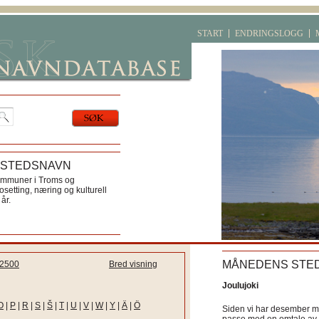
START
ENDRINGSLOGG
 STEDSNAVN
ommuner i Troms og
etting, næring og kulturell
år.
MÅNEDENS STE
2500
Bred visning
Joulujoki
O
|
P
|
R
|
S
|
Š
|
T
|
U
|
V
|
W
|
Y
|
Ä
|
Ö
Siden vi har desember må