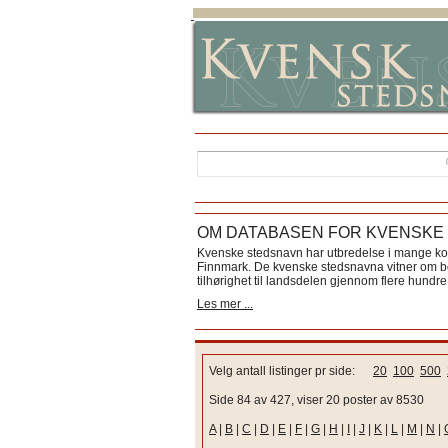
OM DATABASEN FOR KVENSKE
Kvenske stedsnavn har utbredelse i mange k
Finnmark. De kvenske stedsnavna vitner om bos
tilhørighet til landsdelen gjennom flere hundre 
Les mer ...
Velg antall listinger pr side:
20
100
500
Side 84 av 427, viser 20 poster av 8530
A
|
B
|
C
|
D
|
E
|
F
|
G
|
H
|
I
|
J
|
K
|
L
|
M
|
N
|