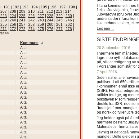
passe med en omtale av s
I Tana kommune finnes fl
0
|
191
|
192
|
193
|
194
|
195
|
196
|
197
|
198
|
f.eks. Juovlajohka, Juov
|
207
|
208
|
209
|
210
|
211
|
212
|
213
|
214
|
Juovlarovvi (bru over Ju
|
223
|
224
|
225
|
226
|
227
|
228
|
229
|
230
|
andre steder i Tana ko
|
239
|
240
|
241
|
242
|
243
|
244
|
245
|
246
|
ikke behandles her, etter
|
255
|
256
|
257
|
258
|
259
|
260
|
261
|
262
|
Les mer ...
|
271
|
272
|
273
|
274
|
275
|
276
|
277
|
278
|
ver >>
SISTE ENDRING
Kommune
Alta
20 September 2016
Alta
I nærmere fem måneder, fr
Alta
lagre noe nytt i databasen
på, slik at redigering av 
Alta
i Porsanger som står for
Alta
7 April 2016
Alta
Alta
Siden sist er alle navn
publisert, i alt 650 artik
Alta
i kommunen ennå ikke er
Alta
(SSR). For tida redigeres 
Alta
artikler ferdige, og mer e
Alta
bokstaven
P
som redigere
Alta
direkte fra SSR, noe som 
Alta
"tradisjon" mm. mangler. 
Alta
og norsk og fyller ut felt
Alta
Jeg holder også på å red
Alta
nærmere bestemt Bugøyne
Materialet er henta fra e
Alta
Alta
Jevnlig er det også nødve
manglet. Dette gjelder 
Alta