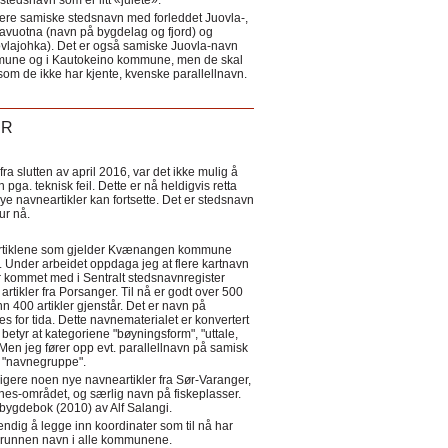
tedsnavn som er litt «julete».
ere samiske stedsnavn med forleddet Juovla-,
lavuotna (navn på bygdelag og fjord) og
ovlajohka). Det er også samiske Juovla-navn
mmune og i Kautokeino kommune, men de skal
som de ikke har kjente, kvenske parallellnavn.
ER
a slutten av april 2016, var det ikke mulig å
 pga. teknisk feil. Dette er nå heldigvis retta
nye navneartikler kan fortsette. Det er stedsnavn
 tur nå.
eartiklene som gjelder Kvænangen kommune
ler. Under arbeidet oppdaga jeg at flere kartnavn
 kommet med i Sentralt stedsnavnregister
artikler fra Porsanger. Til nå er godt over 500
nn 400 artikler gjenstår. Det er navn på
s for tida. Dette navnematerialet er konvertert
betyr at kategoriene "bøyningsform", "uttale,
Men jeg fører opp evt. parallellnavn på samisk
et "navnegruppe".
igere noen nye navneartikler fra Sør-Varanger,
s-området, og særlig navn på fiskeplasser.
i bygdebok (2010) av Alf Salangi.
ndig å legge inn koordinater som til nå har
i grunnen navn i alle kommunene.