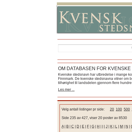
OM DATABASEN FOR KVENSKE
Kvenske stedsnavn har utbredelse i mange k
Finnmark. De kvenske stedsnavna vitner om bos
tilhørighet til landsdelen gjennom flere hundre 
Les mer ...
Velg antall listinger pr side:
20
100
500
Side 235 av 427, viser 20 poster av 8530
A
|
B
|
C
|
D
|
E
|
F
|
G
|
H
|
I
|
J
|
K
|
L
|
M
|
N
|