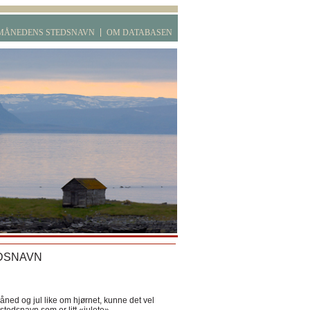
MÅNEDENS STEDSNAVN
OM DATABASEN
DSNAVN
ned og jul like om hjørnet, kunne det vel