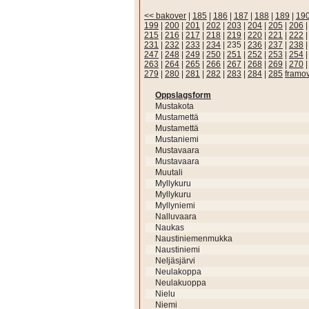
<< bakover
|
185
|
186
|
187
|
188
|
189
|
19
199
|
200
|
201
|
202
|
203
|
204
|
205
|
206
215
|
216
|
217
|
218
|
219
|
220
|
221
|
222
231
|
232
|
233
|
234
|
235
|
236
|
237
|
238
247
|
248
|
249
|
250
|
251
|
252
|
253
|
254
263
|
264
|
265
|
266
|
267
|
268
|
269
|
270
279
|
280
|
281
|
282
|
283
|
284
|
285
framo
Oppslagsform
Mustakota
Mustamettä
Mustamettä
Mustaniemi
Mustavaara
Mustavaara
Muutali
Myllykuru
Myllykuru
Myllyniemi
Nalluvaara
Naukas
Naustiniemenmukka
Naustiniemi
Neljäsjärvi
Neulakoppa
Neulakuoppa
Nielu
Niemi