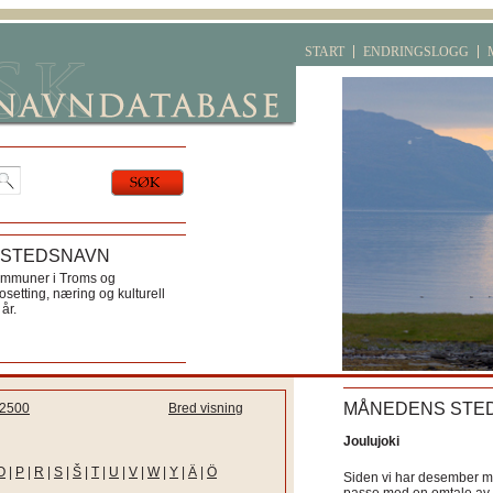
START
ENDRINGSLOGG
 STEDSNAVN
ommuner i Troms og
etting, næring og kulturell
år.
MÅNEDENS STE
2500
Bred visning
Joulujoki
O
|
P
|
R
|
S
|
Š
|
T
|
U
|
V
|
W
|
Y
|
Ä
|
Ö
Siden vi har desember må