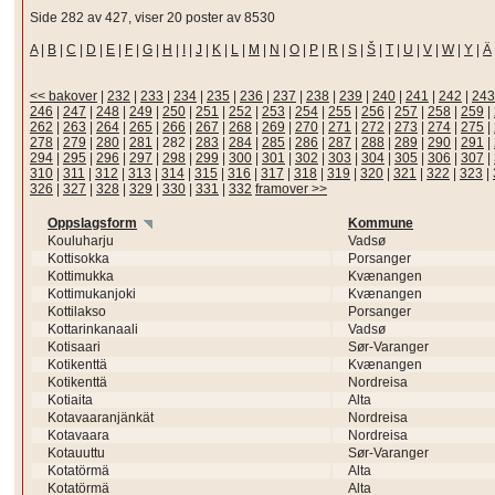
Side 282 av 427, viser 20 poster av 8530
A
|
B
|
C
|
D
|
E
|
F
|
G
|
H
|
I
|
J
|
K
|
L
|
M
|
N
|
O
|
P
|
R
|
S
|
Š
|
T
|
U
|
V
|
W
|
Y
|
Ä
<< bakover
|
232
|
233
|
234
|
235
|
236
|
237
|
238
|
239
|
240
|
241
|
242
|
243
246
|
247
|
248
|
249
|
250
|
251
|
252
|
253
|
254
|
255
|
256
|
257
|
258
|
259
|
262
|
263
|
264
|
265
|
266
|
267
|
268
|
269
|
270
|
271
|
272
|
273
|
274
|
275
|
278
|
279
|
280
|
281
|
282
|
283
|
284
|
285
|
286
|
287
|
288
|
289
|
290
|
291
|
294
|
295
|
296
|
297
|
298
|
299
|
300
|
301
|
302
|
303
|
304
|
305
|
306
|
307
|
310
|
311
|
312
|
313
|
314
|
315
|
316
|
317
|
318
|
319
|
320
|
321
|
322
|
323
|
326
|
327
|
328
|
329
|
330
|
331
|
332
framover >>
Oppslagsform
Kommune
Kouluharju
Vadsø
Kottisokka
Porsanger
Kottimukka
Kvænangen
Kottimukanjoki
Kvænangen
Kottilakso
Porsanger
Kottarinkanaali
Vadsø
Kotisaari
Sør-Varanger
Kotikenttä
Kvænangen
Kotikenttä
Nordreisa
Kotiaita
Alta
Kotavaaranjänkät
Nordreisa
Kotavaara
Nordreisa
Kotauuttu
Sør-Varanger
Kotatörmä
Alta
Kotatörmä
Alta