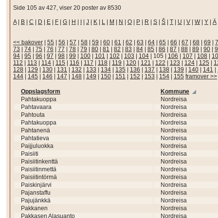
Side 105 av 427, viser 20 poster av 8530
A
|
B
|
C
|
D
|
E
|
F
|
G
|
H
|
I
|
J
|
K
|
L
|
M
|
N
|
O
|
P
|
R
|
S
|
Š
|
T
|
U
|
V
|
W
|
Y
|
Ä
<< bakover
|
55
|
56
|
57
|
58
|
59
|
60
|
61
|
62
|
63
|
64
|
65
|
66
|
67
|
68
|
69
|
73
|
74
|
75
|
76
|
77
|
78
|
79
|
80
|
81
|
82
|
83
|
84
|
85
|
86
|
87
|
88
|
89
|
90
|
9
94
|
95
|
96
|
97
|
98
|
99
|
100
|
101
|
102
|
103
|
104
|
105
|
106
|
107
|
108
|
1
112
|
113
|
114
|
115
|
116
|
117
|
118
|
119
|
120
|
121
|
122
|
123
|
124
|
125
|
1
128
|
129
|
130
|
131
|
132
|
133
|
134
|
135
|
136
|
137
|
138
|
139
|
140
|
141
|
144
|
145
|
146
|
147
|
148
|
149
|
150
|
151
|
152
|
153
|
154
|
155
framover >>
Oppslagsform
Kommune
Pahtakuoppa
Nordreisa
Pahtavaara
Nordreisa
Pahtouta
Nordreisa
Pahtakuoppa
Nordreisa
Pahtanenä
Nordreisa
Pahtatieva
Nordreisa
Paijjuluokka
Nordreisa
Paisiiti
Nordreisa
Paisiitinkenttä
Nordreisa
Paisiitinmettä
Nordreisa
Paisiitintörmä
Nordreisa
Paiskinjärvi
Nordreisa
Pajanstaffu
Nordreisa
Pajujänkkä
Nordreisa
Pakkanen
Nordreisa
Pakkasen Alasuanto
Nordreisa