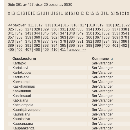
Side 361 av 427, viser 20 poster av 8530
A
|
B
|
C
|
D
|
E
|
F
|
G
|
H
|
I
|
J
|
K
|
L
|
M
|
N
|
O
|
P
|
R
|
S
|
Š
|
T
|
U
|
V
|
W
|
Y
|
Ä
<< bakover
|
311
|
312
|
313
|
314
|
315
|
316
|
317
|
318
|
319
|
320
|
321
|
322
325
|
326
|
327
|
328
|
329
|
330
|
331
|
332
|
333
|
334
|
335
|
336
|
337
|
338
|
341
|
342
|
343
|
344
|
345
|
346
|
347
|
348
|
349
|
350
|
351
|
352
|
353
|
354
|
357
|
358
|
359
|
360
|
361
|
362
|
363
|
364
|
365
|
366
|
367
|
368
|
369
|
370
|
373
|
374
|
375
|
376
|
377
|
378
|
379
|
380
|
381
|
382
|
383
|
384
|
385
|
386
|
389
|
390
|
391
|
392
|
393
|
394
|
395
|
396
|
397
|
398
|
399
|
400
|
401
|
402
|
405
|
406
|
407
|
408
|
409
|
410
|
411
framover >>
Oppslagsform
Kommune
Kartajoki
Sør-Varanger
Kartakoivi
Sør-Varanger
Kartekoppa
Sør-Varanger
Kartusjärvi
Sør-Varanger
Karvalampi
Sør-Varanger
Kaskihammas
Sør-Varanger
Kaskitunturi
Sør-Varanger
Kassinsaari
Sør-Varanger
Kätkäjärvi
Sør-Varanger
Kattolompola
Sør-Varanger
Kaunisjärvenpuro
Sør-Varanger
Kaunisjärvi
Sør-Varanger
Kaunisniva
Sør-Varanger
Kaupanaapa
Sør-Varanger
Kaupankenttä
Sør-Varanger