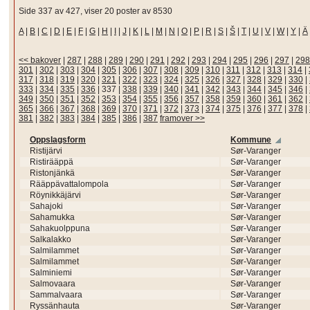
Side 337 av 427, viser 20 poster av 8530
A
|
B
|
C
|
D
|
E
|
F
|
G
|
H
|
I
|
J
|
K
|
L
|
M
|
N
|
O
|
P
|
R
|
S
|
Š
|
T
|
U
|
V
|
W
|
Y
|
Ä
<< bakover
|
287
|
288
|
289
|
290
|
291
|
292
|
293
|
294
|
295
|
296
|
297
|
298
301
|
302
|
303
|
304
|
305
|
306
|
307
|
308
|
309
|
310
|
311
|
312
|
313
|
314
|
317
|
318
|
319
|
320
|
321
|
322
|
323
|
324
|
325
|
326
|
327
|
328
|
329
|
330
|
333
|
334
|
335
|
336
|
337
|
338
|
339
|
340
|
341
|
342
|
343
|
344
|
345
|
346
|
349
|
350
|
351
|
352
|
353
|
354
|
355
|
356
|
357
|
358
|
359
|
360
|
361
|
362
|
365
|
366
|
367
|
368
|
369
|
370
|
371
|
372
|
373
|
374
|
375
|
376
|
377
|
378
|
381
|
382
|
383
|
384
|
385
|
386
|
387
framover >>
Oppslagsform
Kommune
Ristijärvi
Sør-Varanger
Ristirääppä
Sør-Varanger
Ristonjänkä
Sør-Varanger
Rääppävattalompola
Sør-Varanger
Röynikkäjärvi
Sør-Varanger
Sahajoki
Sør-Varanger
Sahamukka
Sør-Varanger
Sahakuolppuna
Sør-Varanger
Salkalakko
Sør-Varanger
Salmilammet
Sør-Varanger
Salmilammet
Sør-Varanger
Salminiemi
Sør-Varanger
Salmovaara
Sør-Varanger
Sammalvaara
Sør-Varanger
Ryssänhauta
Sør-Varanger