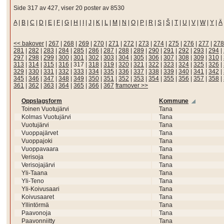
Side 317 av 427, viser 20 poster av 8530
A
|
B
|
C
|
D
|
E
|
F
|
G
|
H
|
I
|
J
|
K
|
L
|
M
|
N
|
O
|
P
|
R
|
S
|
Š
|
T
|
U
|
V
|
W
|
Y
|
Ä
<< bakover
|
267
|
268
|
269
|
270
|
271
|
272
|
273
|
274
|
275
|
276
|
277
|
278
281
|
282
|
283
|
284
|
285
|
286
|
287
|
288
|
289
|
290
|
291
|
292
|
293
|
294
|
297
|
298
|
299
|
300
|
301
|
302
|
303
|
304
|
305
|
306
|
307
|
308
|
309
|
310
|
313
|
314
|
315
|
316
|
317
|
318
|
319
|
320
|
321
|
322
|
323
|
324
|
325
|
326
|
329
|
330
|
331
|
332
|
333
|
334
|
335
|
336
|
337
|
338
|
339
|
340
|
341
|
342
|
345
|
346
|
347
|
348
|
349
|
350
|
351
|
352
|
353
|
354
|
355
|
356
|
357
|
358
|
361
|
362
|
363
|
364
|
365
|
366
|
367
framover >>
Oppslagsform
Kommune
Toinen Vuotujärvi
Tana
Kolmas Vuotujärvi
Tana
Vuotujärvi
Tana
Vuoppajärvet
Tana
Vuoppajoki
Tana
Vuoppavaara
Tana
Verisoja
Tana
Verisojajärvi
Tana
Yli-Taana
Tana
Yli-Teno
Tana
Yli-Koivusaari
Tana
Koivusaaret
Tana
Yllintörmä
Tana
Paavonoja
Tana
Paavonniitty
Tana