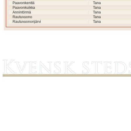
Paavonkenttä
Tana
Paavonkuikka
Tana
Annintörmä
Tana
Rautuvuono
Tana
Rautuvuononjärvi
Tana