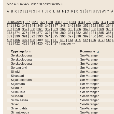
Side 409 av 427, viser 20 poster av 8530
A
|
B
|
C
|
D
|
E
|
F
|
G
|
H
|
I
|
J
|
K
|
L
|
M
|
N
|
O
|
P
|
R
|
S
|
Š
|
T
|
U
|
V
|
W
|
Y
|
Ä
<< bakover
|
327
|
328
|
329
|
330
|
331
|
332
|
333
|
334
|
335
|
336
|
337
|
338
341
|
342
|
343
|
344
|
345
|
346
|
347
|
348
|
349
|
350
|
351
|
352
|
353
|
354
|
357
|
358
|
359
|
360
|
361
|
362
|
363
|
364
|
365
|
366
|
367
|
368
|
369
|
370
|
373
|
374
|
375
|
376
|
377
|
378
|
379
|
380
|
381
|
382
|
383
|
384
|
385
|
386
|
389
|
390
|
391
|
392
|
393
|
394
|
395
|
396
|
397
|
398
|
399
|
400
|
401
|
402
|
405
|
406
|
407
|
408
|
409
|
410
|
411
|
412
|
413
|
414
|
415
|
416
|
417
|
418
|
421
|
422
|
423
|
424
|
425
|
426
|
427
framover >>
Oppslagsform
Kommune
Selskuolppuna
Sør-Varanger
Selskuolppuna
Sør-Varanger
Selskuolppuna
Sør-Varanger
Sertamjärvi
Sør-Varanger
Siitoivi
Sør-Varanger
Sikasaari
Sør-Varanger
Siljakuolppuna
Sør-Varanger
Siljovaara
Sør-Varanger
Silkruua
Sør-Varanger
Sillimukka
Sør-Varanger
Sillisaari
Sør-Varanger
Silmälaassa
Sør-Varanger
Silveri
Sør-Varanger
Silveripahta
Sør-Varanger
Simmäkoppa
Sør-Varanger