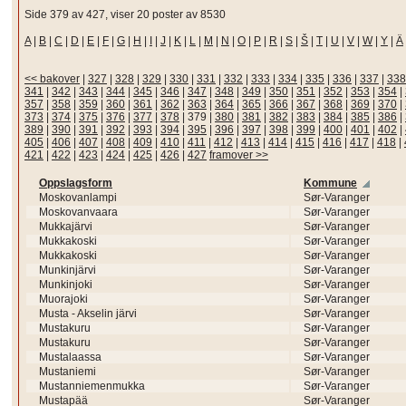
Side 379 av 427, viser 20 poster av 8530
A
|
B
|
C
|
D
|
E
|
F
|
G
|
H
|
I
|
J
|
K
|
L
|
M
|
N
|
O
|
P
|
R
|
S
|
Š
|
T
|
U
|
V
|
W
|
Y
|
Ä
<< bakover
|
327
|
328
|
329
|
330
|
331
|
332
|
333
|
334
|
335
|
336
|
337
|
338
341
|
342
|
343
|
344
|
345
|
346
|
347
|
348
|
349
|
350
|
351
|
352
|
353
|
354
|
357
|
358
|
359
|
360
|
361
|
362
|
363
|
364
|
365
|
366
|
367
|
368
|
369
|
370
|
373
|
374
|
375
|
376
|
377
|
378
|
379
|
380
|
381
|
382
|
383
|
384
|
385
|
386
|
389
|
390
|
391
|
392
|
393
|
394
|
395
|
396
|
397
|
398
|
399
|
400
|
401
|
402
|
405
|
406
|
407
|
408
|
409
|
410
|
411
|
412
|
413
|
414
|
415
|
416
|
417
|
418
|
421
|
422
|
423
|
424
|
425
|
426
|
427
framover >>
Oppslagsform
Kommune
Moskovanlampi
Sør-Varanger
Moskovanvaara
Sør-Varanger
Mukkajärvi
Sør-Varanger
Mukkakoski
Sør-Varanger
Mukkakoski
Sør-Varanger
Munkinjärvi
Sør-Varanger
Munkinjoki
Sør-Varanger
Muorajoki
Sør-Varanger
Musta - Akselin järvi
Sør-Varanger
Mustakuru
Sør-Varanger
Mustakuru
Sør-Varanger
Mustalaassa
Sør-Varanger
Mustaniemi
Sør-Varanger
Mustanniemenmukka
Sør-Varanger
Mustapää
Sør-Varanger