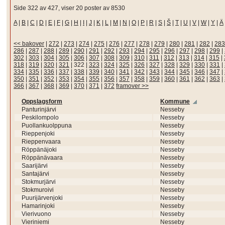
Side 322 av 427, viser 20 poster av 8530
A
|
B
|
C
|
D
|
E
|
F
|
G
|
H
|
I
|
J
|
K
|
L
|
M
|
N
|
O
|
P
|
R
|
S
|
Š
|
T
|
U
|
V
|
W
|
Y
|
Ä
<< bakover
|
272
|
273
|
274
|
275
|
276
|
277
|
278
|
279
|
280
|
281
|
282
|
283
286
|
287
|
288
|
289
|
290
|
291
|
292
|
293
|
294
|
295
|
296
|
297
|
298
|
299
|
302
|
303
|
304
|
305
|
306
|
307
|
308
|
309
|
310
|
311
|
312
|
313
|
314
|
315
|
318
|
319
|
320
|
321
|
322
|
323
|
324
|
325
|
326
|
327
|
328
|
329
|
330
|
331
|
334
|
335
|
336
|
337
|
338
|
339
|
340
|
341
|
342
|
343
|
344
|
345
|
346
|
347
|
350
|
351
|
352
|
353
|
354
|
355
|
356
|
357
|
358
|
359
|
360
|
361
|
362
|
363
|
366
|
367
|
368
|
369
|
370
|
371
|
372
framover >>
Oppslagsform
Kommune
Panturinjärvi
Nesseby
Peskilompolo
Nesseby
Puollankuolppuna
Nesseby
Rieppenjoki
Nesseby
Rieppenvaara
Nesseby
Röppänäjoki
Nesseby
Röppänävaara
Nesseby
Saarijärvi
Nesseby
Santajärvi
Nesseby
Stokmurjärvi
Nesseby
Stokmuroivi
Nesseby
Puurijärvenjoki
Nesseby
Hamarinjoki
Nesseby
Vierivuono
Nesseby
Vieriniemi
Nesseby