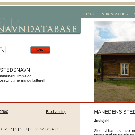
START
ENDRINGSLOGG
 STEDSNAVN
ommuner i Troms og
etting, næring og kulturell
år.
MÅNEDENS STE
2500
Bred visning
Joulujoki
O
|
P
|
R
|
S
|
Š
|
T
|
U
|
V
|
W
|
Y
|
Ä
|
Ö
Siden vi har desember må