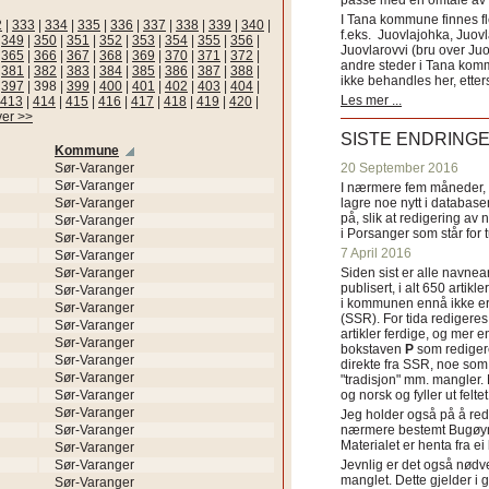
passe med en omtale av s
I Tana kommune finnes fl
2
|
333
|
334
|
335
|
336
|
337
|
338
|
339
|
340
|
f.eks. Juovlajohka, Juov
|
349
|
350
|
351
|
352
|
353
|
354
|
355
|
356
|
Juovlarovvi (bru over Ju
|
365
|
366
|
367
|
368
|
369
|
370
|
371
|
372
|
andre steder i Tana ko
|
381
|
382
|
383
|
384
|
385
|
386
|
387
|
388
|
ikke behandles her, etter
|
397
|
398
|
399
|
400
|
401
|
402
|
403
|
404
|
Les mer ...
413
|
414
|
415
|
416
|
417
|
418
|
419
|
420
|
ver >>
SISTE ENDRING
Kommune
Sør-Varanger
20 September 2016
Sør-Varanger
I nærmere fem måneder, fr
Sør-Varanger
lagre noe nytt i databasen
på, slik at redigering av 
Sør-Varanger
i Porsanger som står for
Sør-Varanger
7 April 2016
Sør-Varanger
Sør-Varanger
Siden sist er alle navn
publisert, i alt 650 artik
Sør-Varanger
i kommunen ennå ikke er
Sør-Varanger
(SSR). For tida redigeres 
Sør-Varanger
artikler ferdige, og mer e
Sør-Varanger
bokstaven
P
som redigere
Sør-Varanger
direkte fra SSR, noe som 
Sør-Varanger
"tradisjon" mm. mangler. 
Sør-Varanger
og norsk og fyller ut felt
Sør-Varanger
Jeg holder også på å red
Sør-Varanger
nærmere bestemt Bugøyne
Materialet er henta fra e
Sør-Varanger
Sør-Varanger
Jevnlig er det også nødve
manglet. Dette gjelder 
Sør-Varanger