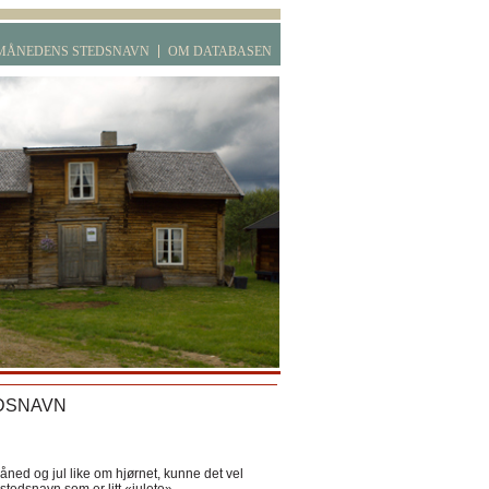
MÅNEDENS STEDSNAVN
OM DATABASEN
DSNAVN
ned og jul like om hjørnet, kunne det vel