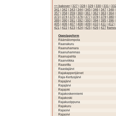
<< bakover
|
327
|
328
|
329
|
330
|
331
|
33
341
|
342
|
343
|
344
|
345
|
346
|
347
|
348
357
|
358
|
359
|
360
|
361
|
362
|
363
|
364
373
|
374
|
375
|
376
|
377
|
378
|
379
|
380
389
|
390
|
391
|
392
|
393
|
394
|
395
|
396
405
|
406
|
407
|
408
|
409
|
410
|
411
|
412
|
421
|
422
|
423
|
424
|
425
|
426
|
427
framo
Oppslagsform
Räämälompola
Raanakuru
Raanuhamara
Raanuhammas
Raanupahta
Raanviikka
Raasrittu
Raastajärvi
Rajakapperijärvet
Raja-Kertusjärvi
Rajajärvi
Rajajärvi
Rajajoki
Rajakoskenniemi
Rajakoski
Rajakuolppuna
Rajakuru
Rajaoivi
Rajaoivi