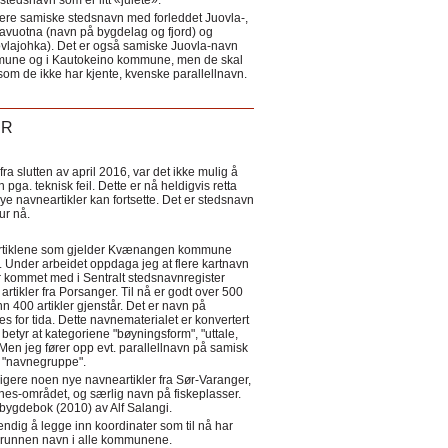
tedsnavn som er litt «julete».
ere samiske stedsnavn med forleddet Juovla-,
lavuotna (navn på bygdelag og fjord) og
ovlajohka). Det er også samiske Juovla-navn
mmune og i Kautokeino kommune, men de skal
som de ikke har kjente, kvenske parallellnavn.
ER
a slutten av april 2016, var det ikke mulig å
 pga. teknisk feil. Dette er nå heldigvis retta
nye navneartikler kan fortsette. Det er stedsnavn
 tur nå.
eartiklene som gjelder Kvænangen kommune
ler. Under arbeidet oppdaga jeg at flere kartnavn
 kommet med i Sentralt stedsnavnregister
artikler fra Porsanger. Til nå er godt over 500
nn 400 artikler gjenstår. Det er navn på
s for tida. Dette navnematerialet er konvertert
betyr at kategoriene "bøyningsform", "uttale,
Men jeg fører opp evt. parallellnavn på samisk
et "navnegruppe".
igere noen nye navneartikler fra Sør-Varanger,
s-området, og særlig navn på fiskeplasser.
i bygdebok (2010) av Alf Salangi.
ndig å legge inn koordinater som til nå har
i grunnen navn i alle kommunene.