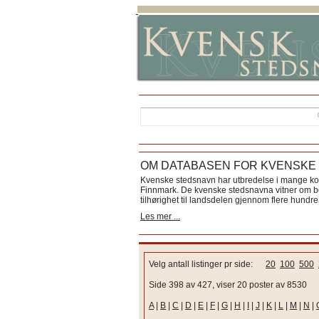
OM DATABASEN FOR KVENSKE
Kvenske stedsnavn har utbredelse i mange k
Finnmark. De kvenske stedsnavna vitner om bos
tilhørighet til landsdelen gjennom flere hundre 
Les mer ...
Velg antall listinger pr side:
20
100
500
Side 398 av 427, viser 20 poster av 8530
A
|
B
|
C
|
D
|
E
|
F
|
G
|
H
|
I
|
J
|
K
|
L
|
M
|
N
|