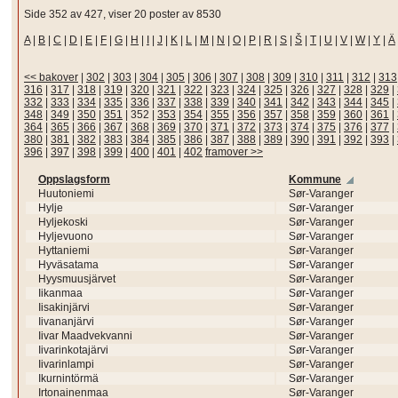
Side 352 av 427, viser 20 poster av 8530
A
|
B
|
C
|
D
|
E
|
F
|
G
|
H
|
I
|
J
|
K
|
L
|
M
|
N
|
O
|
P
|
R
|
S
|
Š
|
T
|
U
|
V
|
W
|
Y
|
Ä
<< bakover
|
302
|
303
|
304
|
305
|
306
|
307
|
308
|
309
|
310
|
311
|
312
|
313
316
|
317
|
318
|
319
|
320
|
321
|
322
|
323
|
324
|
325
|
326
|
327
|
328
|
329
|
332
|
333
|
334
|
335
|
336
|
337
|
338
|
339
|
340
|
341
|
342
|
343
|
344
|
345
|
348
|
349
|
350
|
351
|
352
|
353
|
354
|
355
|
356
|
357
|
358
|
359
|
360
|
361
|
364
|
365
|
366
|
367
|
368
|
369
|
370
|
371
|
372
|
373
|
374
|
375
|
376
|
377
|
380
|
381
|
382
|
383
|
384
|
385
|
386
|
387
|
388
|
389
|
390
|
391
|
392
|
393
|
396
|
397
|
398
|
399
|
400
|
401
|
402
framover >>
Oppslagsform
Kommune
Huutoniemi
Sør-Varanger
Hylje
Sør-Varanger
Hyljekoski
Sør-Varanger
Hyljevuono
Sør-Varanger
Hyttaniemi
Sør-Varanger
Hyväsatama
Sør-Varanger
Hyysmuusjärvet
Sør-Varanger
Iikanmaa
Sør-Varanger
Iisakinjärvi
Sør-Varanger
Iivananjärvi
Sør-Varanger
Iivar Maadvekvanni
Sør-Varanger
Iivarinkotajärvi
Sør-Varanger
Iivarinlampi
Sør-Varanger
Ikurnintörmä
Sør-Varanger
Irtonainenmaa
Sør-Varanger