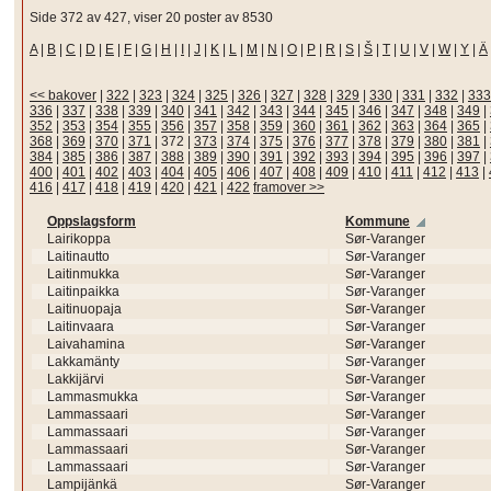
Side 372 av 427, viser 20 poster av 8530
A
|
B
|
C
|
D
|
E
|
F
|
G
|
H
|
I
|
J
|
K
|
L
|
M
|
N
|
O
|
P
|
R
|
S
|
Š
|
T
|
U
|
V
|
W
|
Y
|
Ä
<< bakover
|
322
|
323
|
324
|
325
|
326
|
327
|
328
|
329
|
330
|
331
|
332
|
333
336
|
337
|
338
|
339
|
340
|
341
|
342
|
343
|
344
|
345
|
346
|
347
|
348
|
349
|
352
|
353
|
354
|
355
|
356
|
357
|
358
|
359
|
360
|
361
|
362
|
363
|
364
|
365
|
368
|
369
|
370
|
371
|
372
|
373
|
374
|
375
|
376
|
377
|
378
|
379
|
380
|
381
|
384
|
385
|
386
|
387
|
388
|
389
|
390
|
391
|
392
|
393
|
394
|
395
|
396
|
397
|
400
|
401
|
402
|
403
|
404
|
405
|
406
|
407
|
408
|
409
|
410
|
411
|
412
|
413
|
416
|
417
|
418
|
419
|
420
|
421
|
422
framover >>
Oppslagsform
Kommune
Lairikoppa
Sør-Varanger
Laitinautto
Sør-Varanger
Laitinmukka
Sør-Varanger
Laitinpaikka
Sør-Varanger
Laitinuopaja
Sør-Varanger
Laitinvaara
Sør-Varanger
Laivahamina
Sør-Varanger
Lakkamänty
Sør-Varanger
Lakkijärvi
Sør-Varanger
Lammasmukka
Sør-Varanger
Lammassaari
Sør-Varanger
Lammassaari
Sør-Varanger
Lammassaari
Sør-Varanger
Lammassaari
Sør-Varanger
Lampijänkä
Sør-Varanger