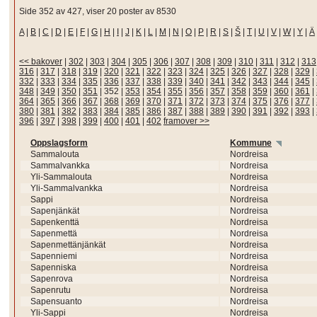
Side 352 av 427, viser 20 poster av 8530
A
|
B
|
C
|
D
|
E
|
F
|
G
|
H
|
I
|
J
|
K
|
L
|
M
|
N
|
O
|
P
|
R
|
S
|
Š
|
T
|
U
|
V
|
W
|
Y
|
Ä
<< bakover
|
302
|
303
|
304
|
305
|
306
|
307
|
308
|
309
|
310
|
311
|
312
|
313
316
|
317
|
318
|
319
|
320
|
321
|
322
|
323
|
324
|
325
|
326
|
327
|
328
|
329
|
332
|
333
|
334
|
335
|
336
|
337
|
338
|
339
|
340
|
341
|
342
|
343
|
344
|
345
|
348
|
349
|
350
|
351
|
352
|
353
|
354
|
355
|
356
|
357
|
358
|
359
|
360
|
361
|
364
|
365
|
366
|
367
|
368
|
369
|
370
|
371
|
372
|
373
|
374
|
375
|
376
|
377
|
380
|
381
|
382
|
383
|
384
|
385
|
386
|
387
|
388
|
389
|
390
|
391
|
392
|
393
|
396
|
397
|
398
|
399
|
400
|
401
|
402
framover >>
Oppslagsform
Kommune
Sammalouta
Nordreisa
Sammalvankka
Nordreisa
Yli-Sammalouta
Nordreisa
Yli-Sammalvankka
Nordreisa
Sappi
Nordreisa
Sapenjänkät
Nordreisa
Sapenkenttä
Nordreisa
Sapenmettä
Nordreisa
Sapenmettänjänkät
Nordreisa
Sapenniemi
Nordreisa
Sapenniska
Nordreisa
Sapenrova
Nordreisa
Sapenrutu
Nordreisa
Sapensuanto
Nordreisa
Yli-Sappi
Nordreisa