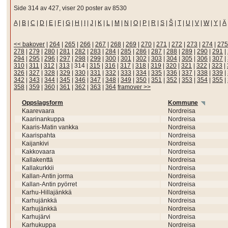
Side 314 av 427, viser 20 poster av 8530
A
|
B
|
C
|
D
|
E
|
F
|
G
|
H
|
I
|
J
|
K
|
L
|
M
|
N
|
O
|
P
|
R
|
S
|
Š
|
T
|
U
|
V
|
W
|
Y
|
Ä
<< bakover
|
264
|
265
|
266
|
267
|
268
|
269
|
270
|
271
|
272
|
273
|
274
|
275
278
|
279
|
280
|
281
|
282
|
283
|
284
|
285
|
286
|
287
|
288
|
289
|
290
|
291
|
294
|
295
|
296
|
297
|
298
|
299
|
300
|
301
|
302
|
303
|
304
|
305
|
306
|
307
|
310
|
311
|
312
|
313
|
314
|
315
|
316
|
317
|
318
|
319
|
320
|
321
|
322
|
323
|
326
|
327
|
328
|
329
|
330
|
331
|
332
|
333
|
334
|
335
|
336
|
337
|
338
|
339
|
342
|
343
|
344
|
345
|
346
|
347
|
348
|
349
|
350
|
351
|
352
|
353
|
354
|
355
|
358
|
359
|
360
|
361
|
362
|
363
|
364
framover >>
Oppslagsform
Kommune
Kaarevaara
Nordreisa
Kaarinankuppa
Nordreisa
Kaaris-Matin vankka
Nordreisa
Kaarispahta
Nordreisa
Kaijankivi
Nordreisa
Kakkovaara
Nordreisa
Kallakenttä
Nordreisa
Kallakurkkii
Nordreisa
Kallan-Antin jorma
Nordreisa
Kallan-Antin pyörret
Nordreisa
Karhu-Hillajänkkä
Nordreisa
Karhujänkkä
Nordreisa
Karhujänkkä
Nordreisa
Karhujärvi
Nordreisa
Karhukuppa
Nordreisa