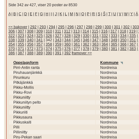
Side 342 av 427, viser 20 poster av 8530
A
|
B
|
C
|
D
|
E
|
F
|
G
|
H
|
I
|
J
|
K
|
L
|
M
|
N
|
O
|
P
|
R
|
S
|
Š
|
T
|
U
|
V
|
W
|
Y
|
Ä
<< bakover
|
292
|
293
|
294
|
295
|
296
|
297
|
298
|
299
|
300
|
301
|
302
|
303
306
|
307
|
308
|
309
|
310
|
311
|
312
|
313
|
314
|
315
|
316
|
317
|
318
|
319
|
322
|
323
|
324
|
325
|
326
|
327
|
328
|
329
|
330
|
331
|
332
|
333
|
334
|
335
|
338
|
339
|
340
|
341
|
342
|
343
|
344
|
345
|
346
|
347
|
348
|
349
|
350
|
351
|
354
|
355
|
356
|
357
|
358
|
359
|
360
|
361
|
362
|
363
|
364
|
365
|
366
|
367
|
370
|
371
|
372
|
373
|
374
|
375
|
376
|
377
|
378
|
379
|
380
|
381
|
382
|
383
|
386
|
387
|
388
|
389
|
390
|
391
|
392
framover >>
Oppslagsform
Kommune
Pirri-Antin ranta
Nordreisa
Piruhauanjänkkä
Nordreisa
Pirunkuru
Nordreisa
Pitkäjänkkä
Nordreisa
Pikku-Mollis
Nordreisa
Pikku-Rovi
Nordreisa
Pikkuniitty
Nordreisa
Pikkuniityn pelto
Nordreisa
Pikkuniitty
Nordreisa
Pikkuriiti
Nordreisa
Pikkusaura
Nordreisa
Pikkuskaiti
Nordreisa
Pilli
Nordreisa
Pilliniitty
Nordreisa
Piru-Pekan saari
Nordreisa