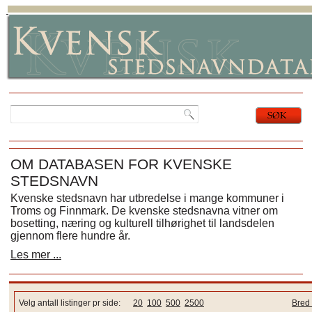
OM DATABASEN FOR KVENSKE
STEDSNAVN
Kvenske stedsnavn har utbredelse i mange kommuner i
Troms og Finnmark. De kvenske stedsnavna vitner om
bosetting, næring og kulturell tilhørighet til landsdelen
gjennom flere hundre år.
Les mer ...
Velg antall listinger pr side:
20
100
500
2500
Bred 