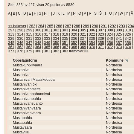
Side 333 av 427, viser 20 poster av 8530
A
|
B
|
C
|
D
|
E
|
F
|
G
|
H
|
I
|
J
|
K
|
L
|
M
|
N
|
O
|
P
|
R
|
S
|
Š
|
T
|
U
|
V
|
W
|
Y
|
Ä
<< bakover
|
283
|
284
|
285
|
286
|
287
|
288
|
289
|
290
|
291
|
292
|
293
|
294
297
|
298
|
299
|
300
|
301
|
302
|
303
|
304
|
305
|
306
|
307
|
308
|
309
|
310
|
313
|
314
|
315
|
316
|
317
|
318
|
319
|
320
|
321
|
322
|
323
|
324
|
325
|
326
|
329
|
330
|
331
|
332
|
333
|
334
|
335
|
336
|
337
|
338
|
339
|
340
|
341
|
342
|
345
|
346
|
347
|
348
|
349
|
350
|
351
|
352
|
353
|
354
|
355
|
356
|
357
|
358
|
361
|
362
|
363
|
364
|
365
|
366
|
367
|
368
|
369
|
370
|
371
|
372
|
373
|
374
|
377
|
378
|
379
|
380
|
381
|
382
|
383
framover >>
Oppslagsform
Kommune
Mustakurkkiivaara
Nordreisa
Mustaniva
Nordreisa
Mustaniva
Nordreisa
Mustanivan Mätäskuoppa
Nordreisa
Mustanivanjoki
Nordreisa
Mustanivanmettä
Nordreisa
Mustanivanpahannivat
Nordreisa
Mustanivanpahta
Nordreisa
Mustanivansuanto
Nordreisa
Mustanivanvaara
Nordreisa
Mustanivanvaara
Nordreisa
Mustapahta
Nordreisa
Mustapahta
Nordreisa
Mustavaara
Nordreisa
Mustaviilu
Nordreisa