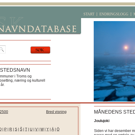
START
ENDRINGSLOGG
 STEDSNAVN
ommuner i Troms og
etting, næring og kulturell
år.
MÅNEDENS STE
2500
Bred visning
Joulujoki
O
|
P
|
R
|
S
|
Š
|
T
|
U
|
V
|
W
|
Y
|
Ä
|
Ö
Siden vi har desember må