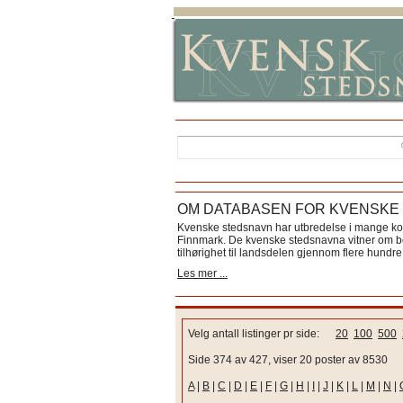
OM DATABASEN FOR KVENSKE
Kvenske stedsnavn har utbredelse i mange k
Finnmark. De kvenske stedsnavna vitner om bos
tilhørighet til landsdelen gjennom flere hundre 
Les mer ...
Velg antall listinger pr side:
20
100
500
Side 374 av 427, viser 20 poster av 8530
A
|
B
|
C
|
D
|
E
|
F
|
G
|
H
|
I
|
J
|
K
|
L
|
M
|
N
|