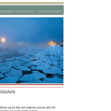
MÅNEDENS STEDSNAVN
OM DATABASEN
DSNAVN
ned og jul like om hjørnet, kunne det vel