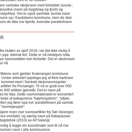
tedsnavn som er litt «julete».
ere samiske stedsnavn med forleddet Juovla-,
lavuotna (navn på bygdelag og fjord) og
ovlajohka). Det er også samiske Juovla-navn
mmune og i Kautokeino kommune, men de skal
som de ikke har kjente, kvenske parallellnavn.
ER
a slutten av april 2016, var det ikke mulig å
 pga. teknisk feil. Dette er nå heldigvis retta
nye navneartikler kan fortsette. Det er stedsnavn
 tur nå.
eartiklene som gjelder Kvænangen kommune
ler. Under arbeidet oppdaga jeg at flere kartnavn
 kommet med i Sentralt stedsnavnregister
artikler fra Porsanger. Til nå er godt over 500
nn 400 artikler gjenstår. Det er navn på
s for tida. Dette navnematerialet er konvertert
betyr at kategoriene "bøyningsform", "uttale,
Men jeg fører opp evt. parallellnavn på samisk
et "navnegruppe".
igere noen nye navneartikler fra Sør-Varanger,
s-området, og særlig navn på fiskeplasser.
i bygdebok (2010) av Alf Salangi.
ndig å legge inn koordinater som til nå har
i grunnen navn i alle kommunene.