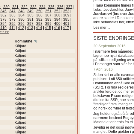
passe med en omtale av s
I Tana kommune finnes fl
9
|
330
|
331
|
332
|
333
|
334
|
335
|
336
|
337
|
f.eks. Juovlajohka, Juov
|
346
|
347
|
348
|
349
|
350
|
351
|
352
|
353
|
Juovlarovvi (bru over Ju
|
362
|
363
|
364
|
365
|
366
|
367
|
368
|
369
|
andre steder i Tana ko
|
378
|
379
|
380
|
381
|
382
|
383
|
384
|
385
|
ikke behandles her, etter
|
394
|
395
|
396
|
397
|
398
|
399
|
400
|
401
|
Les mer ...
|
410
|
411
|
412
|
413
|
414
|
415
|
416
|
417
|
ver >>
SISTE ENDRING
Kommune
Kåfjord
20 September 2016
Kåfjord
I nærmere fem måneder, fr
Kåfjord
lagre noe nytt i databasen
på, slik at redigering av 
Kåfjord
i Porsanger som står for
Kåfjord
7 April 2016
Kåfjord
Kåfjord
Siden sist er alle navn
publisert, i alt 650 artik
Kåfjord
i kommunen ennå ikke er
Kåfjord
(SSR). For tida redigeres 
Kåfjord
artikler ferdige, og mer e
Kåfjord
bokstaven
P
som redigere
Kåfjord
direkte fra SSR, noe som 
Kåfjord
"tradisjon" mm. mangler. 
Kåfjord
og norsk og fyller ut felt
Kåfjord
Jeg holder også på å red
Kåfjord
nærmere bestemt Bugøyne
Materialet er henta fra e
Kåfjord
Kåfjord
Jevnlig er det også nødve
manglet. Dette gjelder 
Kåfjord