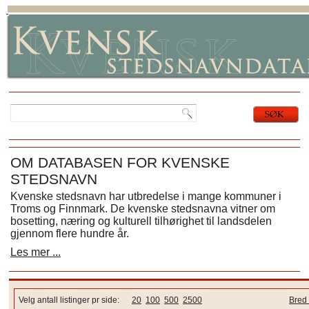
OM DATABASEN FOR KVENSKE
STEDSNAVN
Kvenske stedsnavn har utbredelse i mange kommuner i
Troms og Finnmark. De kvenske stedsnavna vitner om
bosetting, næring og kulturell tilhørighet til landsdelen
gjennom flere hundre år.
Les mer ...
Velg antall listinger pr side:
20
100
500
2500
Bred 