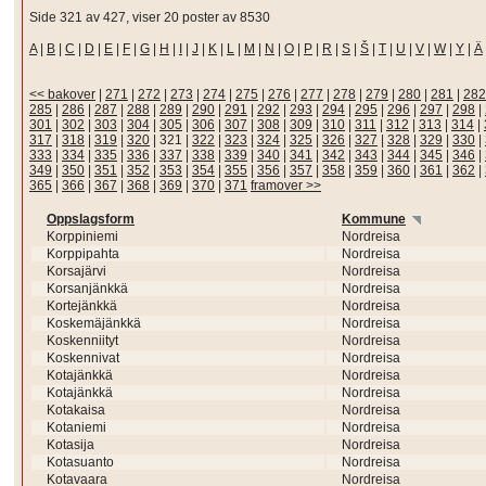
Side 321 av 427, viser 20 poster av 8530
A
|
B
|
C
|
D
|
E
|
F
|
G
|
H
|
I
|
J
|
K
|
L
|
M
|
N
|
O
|
P
|
R
|
S
|
Š
|
T
|
U
|
V
|
W
|
Y
|
Ä
<< bakover
|
271
|
272
|
273
|
274
|
275
|
276
|
277
|
278
|
279
|
280
|
281
|
282
285
|
286
|
287
|
288
|
289
|
290
|
291
|
292
|
293
|
294
|
295
|
296
|
297
|
298
|
301
|
302
|
303
|
304
|
305
|
306
|
307
|
308
|
309
|
310
|
311
|
312
|
313
|
314
|
317
|
318
|
319
|
320
|
321
|
322
|
323
|
324
|
325
|
326
|
327
|
328
|
329
|
330
|
333
|
334
|
335
|
336
|
337
|
338
|
339
|
340
|
341
|
342
|
343
|
344
|
345
|
346
|
349
|
350
|
351
|
352
|
353
|
354
|
355
|
356
|
357
|
358
|
359
|
360
|
361
|
362
|
365
|
366
|
367
|
368
|
369
|
370
|
371
framover >>
Oppslagsform
Kommune
Korppiniemi
Nordreisa
Korppipahta
Nordreisa
Korsajärvi
Nordreisa
Korsanjänkkä
Nordreisa
Kortejänkkä
Nordreisa
Koskemäjänkkä
Nordreisa
Koskenniityt
Nordreisa
Koskennivat
Nordreisa
Kotajänkkä
Nordreisa
Kotajänkkä
Nordreisa
Kotakaisa
Nordreisa
Kotaniemi
Nordreisa
Kotasija
Nordreisa
Kotasuanto
Nordreisa
Kotavaara
Nordreisa