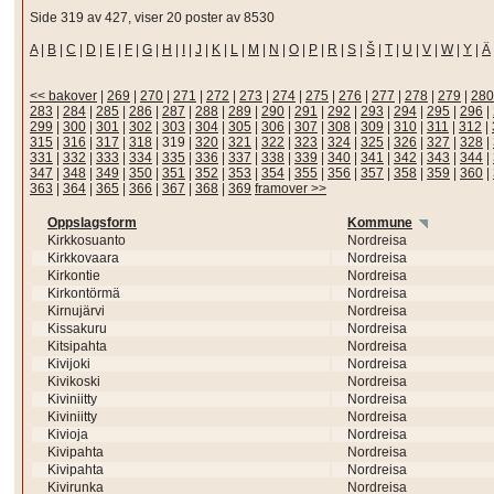
Side 319 av 427, viser 20 poster av 8530
A
|
B
|
C
|
D
|
E
|
F
|
G
|
H
|
I
|
J
|
K
|
L
|
M
|
N
|
O
|
P
|
R
|
S
|
Š
|
T
|
U
|
V
|
W
|
Y
|
Ä
<< bakover
|
269
|
270
|
271
|
272
|
273
|
274
|
275
|
276
|
277
|
278
|
279
|
280
283
|
284
|
285
|
286
|
287
|
288
|
289
|
290
|
291
|
292
|
293
|
294
|
295
|
296
|
299
|
300
|
301
|
302
|
303
|
304
|
305
|
306
|
307
|
308
|
309
|
310
|
311
|
312
|
315
|
316
|
317
|
318
|
319
|
320
|
321
|
322
|
323
|
324
|
325
|
326
|
327
|
328
|
331
|
332
|
333
|
334
|
335
|
336
|
337
|
338
|
339
|
340
|
341
|
342
|
343
|
344
|
347
|
348
|
349
|
350
|
351
|
352
|
353
|
354
|
355
|
356
|
357
|
358
|
359
|
360
|
363
|
364
|
365
|
366
|
367
|
368
|
369
framover >>
Oppslagsform
Kommune
Kirkkosuanto
Nordreisa
Kirkkovaara
Nordreisa
Kirkontie
Nordreisa
Kirkontörmä
Nordreisa
Kirnujärvi
Nordreisa
Kissakuru
Nordreisa
Kitsipahta
Nordreisa
Kivijoki
Nordreisa
Kivikoski
Nordreisa
Kiviniitty
Nordreisa
Kiviniitty
Nordreisa
Kivioja
Nordreisa
Kivipahta
Nordreisa
Kivipahta
Nordreisa
Kivirunka
Nordreisa