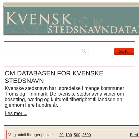
OM DATABASEN FOR KVENSKE
STEDSNAVN
Kvenske stedsnavn har utbredelse i mange kommuner i
Troms og Finnmark. De kvenske stedsnavna vitner om
bosetting, næring og kulturell tilhørighet til landsdelen
gjennom flere hundre år.
Les mer ...
Velg antall listinger pr side:
20
100
500
2500
Bred 