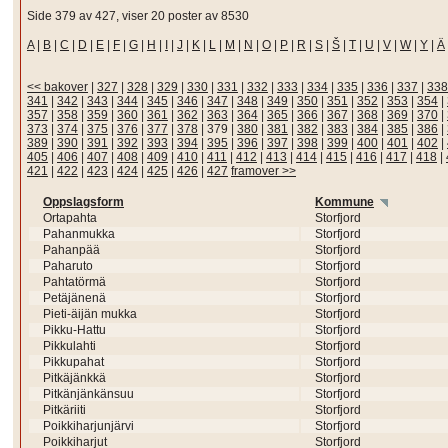
Side 379 av 427, viser 20 poster av 8530
A
|
B
|
C
|
D
|
E
|
F
|
G
|
H
|
I
|
J
|
K
|
L
|
M
|
N
|
O
|
P
|
R
|
S
|
Š
|
T
|
U
|
V
|
W
|
Y
|
Ä
<< bakover
|
327
|
328
|
329
|
330
|
331
|
332
|
333
|
334
|
335
|
336
|
337
|
338
341
|
342
|
343
|
344
|
345
|
346
|
347
|
348
|
349
|
350
|
351
|
352
|
353
|
354
|
357
|
358
|
359
|
360
|
361
|
362
|
363
|
364
|
365
|
366
|
367
|
368
|
369
|
370
|
373
|
374
|
375
|
376
|
377
|
378
|
379
|
380
|
381
|
382
|
383
|
384
|
385
|
386
|
389
|
390
|
391
|
392
|
393
|
394
|
395
|
396
|
397
|
398
|
399
|
400
|
401
|
402
|
405
|
406
|
407
|
408
|
409
|
410
|
411
|
412
|
413
|
414
|
415
|
416
|
417
|
418
|
421
|
422
|
423
|
424
|
425
|
426
|
427
framover >>
Oppslagsform
Kommune
Ortapahta
Storfjord
Pahanmukka
Storfjord
Pahanpää
Storfjord
Paharuto
Storfjord
Pahtatörmä
Storfjord
Petäjänenä
Storfjord
Pieti-äijän mukka
Storfjord
Pikku-Hattu
Storfjord
Pikkulahti
Storfjord
Pikkupahat
Storfjord
Pitkäjänkkä
Storfjord
Pitkänjänkänsuu
Storfjord
Pitkäriiti
Storfjord
Poikkiharjunjärvi
Storfjord
Poikkiharjut
Storfjord