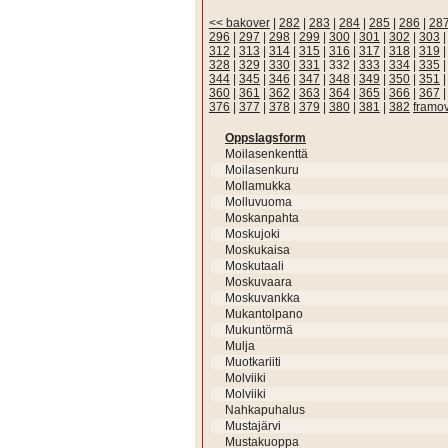
<< bakover
|
282
|
283
|
284
|
285
|
286
|
28
296
|
297
|
298
|
299
|
300
|
301
|
302
|
303
312
|
313
|
314
|
315
|
316
|
317
|
318
|
319
328
|
329
|
330
|
331
|
332
|
333
|
334
|
335
344
|
345
|
346
|
347
|
348
|
349
|
350
|
351
360
|
361
|
362
|
363
|
364
|
365
|
366
|
367
376
|
377
|
378
|
379
|
380
|
381
|
382
framo
Oppslagsform
Moilasenkenttä
Moilasenkuru
Mollamukka
Molluvuoma
Moskanpahta
Moskujoki
Moskukaisa
Moskutaali
Moskuvaara
Moskuvankka
Mukantolpano
Mukuntörmä
Mulja
Muotkariiti
Molviiki
Molviiki
Nahkapuhalus
Mustajärvi
Mustakuoppa