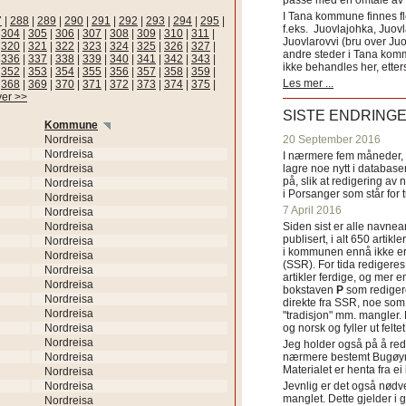
passe med en omtale av s
I Tana kommune finnes fl
7
|
288
|
289
|
290
|
291
|
292
|
293
|
294
|
295
|
f.eks. Juovlajohka, Juov
|
304
|
305
|
306
|
307
|
308
|
309
|
310
|
311
|
Juovlarovvi (bru over Ju
|
320
|
321
|
322
|
323
|
324
|
325
|
326
|
327
|
andre steder i Tana ko
|
336
|
337
|
338
|
339
|
340
|
341
|
342
|
343
|
ikke behandles her, etter
|
352
|
353
|
354
|
355
|
356
|
357
|
358
|
359
|
Les mer ...
|
368
|
369
|
370
|
371
|
372
|
373
|
374
|
375
|
ver >>
SISTE ENDRING
Kommune
Nordreisa
20 September 2016
Nordreisa
I nærmere fem måneder, fr
Nordreisa
lagre noe nytt i databasen
på, slik at redigering av 
Nordreisa
i Porsanger som står for
Nordreisa
7 April 2016
Nordreisa
Nordreisa
Siden sist er alle navn
publisert, i alt 650 artik
Nordreisa
i kommunen ennå ikke er
Nordreisa
(SSR). For tida redigeres 
Nordreisa
artikler ferdige, og mer e
Nordreisa
bokstaven
P
som redigere
Nordreisa
direkte fra SSR, noe som 
Nordreisa
"tradisjon" mm. mangler. 
Nordreisa
og norsk og fyller ut felt
Nordreisa
Jeg holder også på å red
Nordreisa
nærmere bestemt Bugøyne
Materialet er henta fra e
Nordreisa
Nordreisa
Jevnlig er det også nødve
manglet. Dette gjelder 
Nordreisa