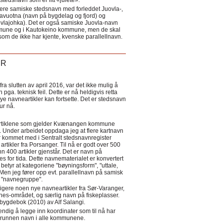
tedsnavn som er litt «julete».
ere samiske stedsnavn med forleddet Juovla-,
lavuotna (navn på bygdelag og fjord) og
ovlajohka). Det er også samiske Juovla-navn
mmune og i Kautokeino kommune, men de skal
som de ikke har kjente, kvenske parallellnavn.
ER
a slutten av april 2016, var det ikke mulig å
 pga. teknisk feil. Dette er nå heldigvis retta
nye navneartikler kan fortsette. Det er stedsnavn
 tur nå.
eartiklene som gjelder Kvænangen kommune
ler. Under arbeidet oppdaga jeg at flere kartnavn
 kommet med i Sentralt stedsnavnregister
artikler fra Porsanger. Til nå er godt over 500
nn 400 artikler gjenstår. Det er navn på
s for tida. Dette navnematerialet er konvertert
betyr at kategoriene "bøyningsform", "uttale,
Men jeg fører opp evt. parallellnavn på samisk
et "navnegruppe".
igere noen nye navneartikler fra Sør-Varanger,
s-området, og særlig navn på fiskeplasser.
i bygdebok (2010) av Alf Salangi.
ndig å legge inn koordinater som til nå har
i grunnen navn i alle kommunene.