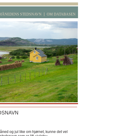
MÅNEDENS STEDSNAVN
OM DATABASEN
DSNAVN
ned og jul like om hjørnet, kunne det vel