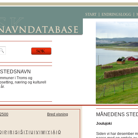
START
ENDRINGSLOGG
 STEDSNAVN
ommuner i Troms og
etting, næring og kulturell
år.
MÅNEDENS STE
2500
Bred visning
Joulujoki
O
|
P
|
R
|
S
|
Š
|
T
|
U
|
V
|
W
|
Y
|
Ä
|
Ö
Siden vi har desember må