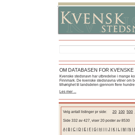
OM DATABASEN FOR KVENSKE
Kvenske stedsnavn har utbredelse i mange k
Finnmark. De kvenske stedsnavna vitner om bos
tilhørighet til landsdelen gjennom flere hundre 
Les mer ...
Velg antall listinger pr side:
20
100
500
Side 332 av 427, viser 20 poster av 8530
A
|
B
|
C
|
D
|
E
|
F
|
G
|
H
|
I
|
J
|
K
|
L
|
M
|
N
|