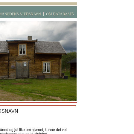
MÅNEDENS STEDSNAVN
OM DATABASEN
DSNAVN
ned og jul like om hjørnet, kunne det vel