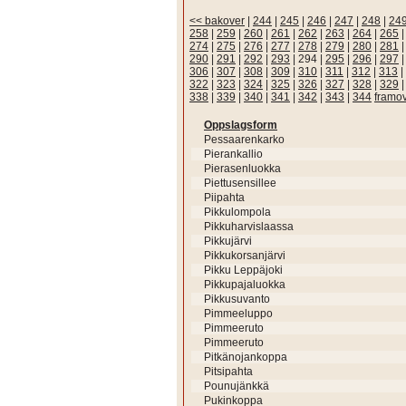
<< bakover
|
244
|
245
|
246
|
247
|
248
|
24
258
|
259
|
260
|
261
|
262
|
263
|
264
|
265
274
|
275
|
276
|
277
|
278
|
279
|
280
|
281
290
|
291
|
292
|
293
|
294
|
295
|
296
|
297
306
|
307
|
308
|
309
|
310
|
311
|
312
|
313
|
322
|
323
|
324
|
325
|
326
|
327
|
328
|
329
338
|
339
|
340
|
341
|
342
|
343
|
344
framo
Oppslagsform
Pessaarenkarko
Pierankallio
Pierasenluokka
Piettusensillee
Piipahta
Pikkulompola
Pikkuharvislaassa
Pikkujärvi
Pikkukorsanjärvi
Pikku Leppäjoki
Pikkupajaluokka
Pikkusuvanto
Pimmeeluppo
Pimmeeruto
Pimmeeruto
Pitkänojankoppa
Pitsipahta
Pounujänkkä
Pukinkoppa