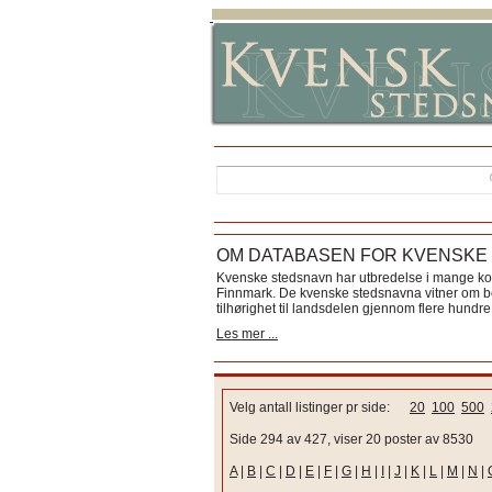
OM DATABASEN FOR KVENSKE
Kvenske stedsnavn har utbredelse i mange k
Finnmark. De kvenske stedsnavna vitner om bos
tilhørighet til landsdelen gjennom flere hundre 
Les mer ...
Velg antall listinger pr side:
20
100
500
Side 294 av 427, viser 20 poster av 8530
A
|
B
|
C
|
D
|
E
|
F
|
G
|
H
|
I
|
J
|
K
|
L
|
M
|
N
|