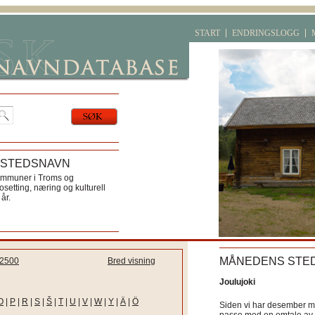
START
ENDRINGSLOGG
 STEDSNAVN
ommuner i Troms og
etting, næring og kulturell
år.
MÅNEDENS STE
2500
Bred visning
Joulujoki
O
|
P
|
R
|
S
|
Š
|
T
|
U
|
V
|
W
|
Y
|
Ä
|
Ö
Siden vi har desember må