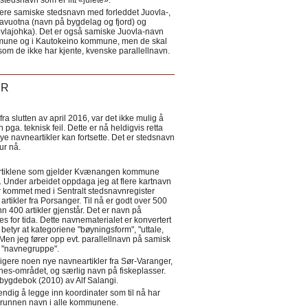
tedsnavn som er litt «julete».
ere samiske stedsnavn med forleddet Juovla-,
lavuotna (navn på bygdelag og fjord) og
ovlajohka). Det er også samiske Juovla-navn
mmune og i Kautokeino kommune, men de skal
som de ikke har kjente, kvenske parallellnavn.
ER
a slutten av april 2016, var det ikke mulig å
 pga. teknisk feil. Dette er nå heldigvis retta
nye navneartikler kan fortsette. Det er stedsnavn
 tur nå.
eartiklene som gjelder Kvænangen kommune
ler. Under arbeidet oppdaga jeg at flere kartnavn
 kommet med i Sentralt stedsnavnregister
artikler fra Porsanger. Til nå er godt over 500
nn 400 artikler gjenstår. Det er navn på
s for tida. Dette navnematerialet er konvertert
betyr at kategoriene "bøyningsform", "uttale,
Men jeg fører opp evt. parallellnavn på samisk
et "navnegruppe".
igere noen nye navneartikler fra Sør-Varanger,
s-området, og særlig navn på fiskeplasser.
i bygdebok (2010) av Alf Salangi.
ndig å legge inn koordinater som til nå har
i grunnen navn i alle kommunene.