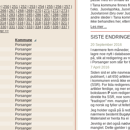
passe med en omtale av s
I Tana kommune finnes fl
9
|
250
|
251
|
252
|
253
|
254
|
255
|
256
|
257
|
f.eks. Juovlajohka, Juov
|
266
|
267
|
268
|
269
|
270
|
271
|
272
|
273
|
Juovlarovvi (bru over Ju
|
282
|
283
|
284
|
285
|
286
|
287
|
288
|
289
|
andre steder i Tana ko
|
298
|
299
|
300
|
301
|
302
|
303
|
304
|
305
|
ikke behandles her, etter
314
|
315
|
316
|
317
|
318
|
319
|
320
|
321
|
Les mer ...
|
330
|
331
|
332
|
333
|
334
|
335
|
336
|
337
|
ver >>
SISTE ENDRING
Kommune
Porsanger
20 September 2016
Porsanger
I nærmere fem måneder, fr
Porsanger
lagre noe nytt i databasen
på, slik at redigering av 
Porsanger
i Porsanger som står for
Porsanger
7 April 2016
Porsanger
Porsanger
Siden sist er alle navn
publisert, i alt 650 artik
Porsanger
i kommunen ennå ikke er
Porsanger
(SSR). For tida redigeres 
Porsanger
artikler ferdige, og mer e
Porsanger
bokstaven
P
som redigere
Porsanger
direkte fra SSR, noe som 
Porsanger
"tradisjon" mm. mangler. 
Porsanger
og norsk og fyller ut felt
Porsanger
Jeg holder også på å red
Porsanger
nærmere bestemt Bugøyne
Materialet er henta fra e
Porsanger
Porsanger
Jevnlig er det også nødve
manglet. Dette gjelder 
Porsanger