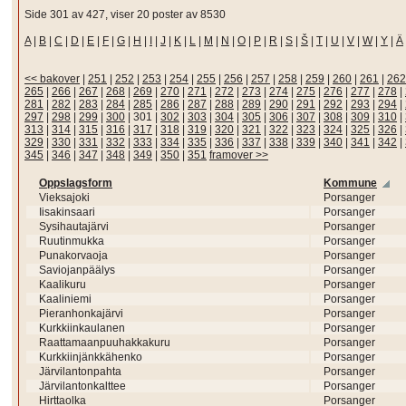
Side 301 av 427, viser 20 poster av 8530
A
|
B
|
C
|
D
|
E
|
F
|
G
|
H
|
I
|
J
|
K
|
L
|
M
|
N
|
O
|
P
|
R
|
S
|
Š
|
T
|
U
|
V
|
W
|
Y
|
Ä
<< bakover
|
251
|
252
|
253
|
254
|
255
|
256
|
257
|
258
|
259
|
260
|
261
|
262
265
|
266
|
267
|
268
|
269
|
270
|
271
|
272
|
273
|
274
|
275
|
276
|
277
|
278
|
281
|
282
|
283
|
284
|
285
|
286
|
287
|
288
|
289
|
290
|
291
|
292
|
293
|
294
|
297
|
298
|
299
|
300
|
301
|
302
|
303
|
304
|
305
|
306
|
307
|
308
|
309
|
310
|
313
|
314
|
315
|
316
|
317
|
318
|
319
|
320
|
321
|
322
|
323
|
324
|
325
|
326
|
329
|
330
|
331
|
332
|
333
|
334
|
335
|
336
|
337
|
338
|
339
|
340
|
341
|
342
|
345
|
346
|
347
|
348
|
349
|
350
|
351
framover >>
Oppslagsform
Kommune
Vieksajoki
Porsanger
Iisakinsaari
Porsanger
Sysihautajärvi
Porsanger
Ruutinmukka
Porsanger
Punakorvaoja
Porsanger
Saviojanpäälys
Porsanger
Kaalikuru
Porsanger
Kaaliniemi
Porsanger
Pieranhonkajärvi
Porsanger
Kurkkiinkaulanen
Porsanger
Raattamaanpuuhakkakuru
Porsanger
Kurkkiinjänkkähenko
Porsanger
Järvilantonpahta
Porsanger
Järvilantonkalttee
Porsanger
Hirttaolka
Porsanger