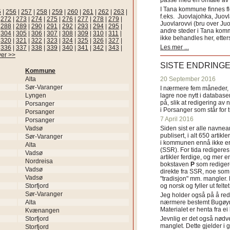
passe med en omtale av s
I Tana kommune finnes fl
5
|
256
|
257
|
258
|
259
|
260
|
261
|
262
|
263
|
f.eks. Juovlajohka, Juov
|
272
|
273
|
274
|
275
|
276
|
277
|
278
|
279
|
Juovlarovvi (bru over Ju
|
288
|
289
|
290
|
291
|
292
|
293
|
294
|
295
|
andre steder i Tana ko
|
304
|
305
|
306
|
307
|
308
|
309
|
310
|
311
|
ikke behandles her, etter
|
320
|
321
|
322
|
323
|
324
|
325
|
326
|
327
|
Les mer ...
|
336
|
337
|
338
|
339
|
340
|
341
|
342
|
343
|
ver >>
SISTE ENDRING
Kommune
Alta
20 September 2016
Sør-Varanger
I nærmere fem måneder, fr
Lyngen
lagre noe nytt i databasen
på, slik at redigering av 
Porsanger
i Porsanger som står for
Porsanger
7 April 2016
Porsanger
Vadsø
Siden sist er alle navn
publisert, i alt 650 artik
Sør-Varanger
i kommunen ennå ikke er
Alta
(SSR). For tida redigeres 
Vadsø
artikler ferdige, og mer e
Nordreisa
bokstaven
P
som redigere
Vadsø
direkte fra SSR, noe som 
Vadsø
"tradisjon" mm. mangler. 
Storfjord
og norsk og fyller ut felt
Sør-Varanger
Jeg holder også på å red
Alta
nærmere bestemt Bugøyne
Materialet er henta fra e
Kvænangen
Storfjord
Jevnlig er det også nødve
manglet. Dette gjelder 
Storfjord