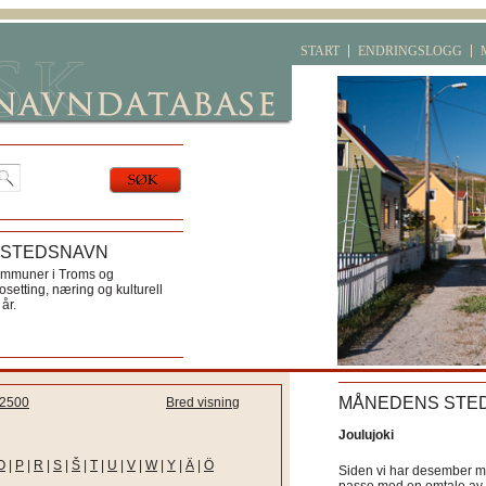
START
ENDRINGSLOGG
 STEDSNAVN
ommuner i Troms og
etting, næring og kulturell
år.
MÅNEDENS STE
2500
Bred visning
Joulujoki
O
|
P
|
R
|
S
|
Š
|
T
|
U
|
V
|
W
|
Y
|
Ä
|
Ö
Siden vi har desember må