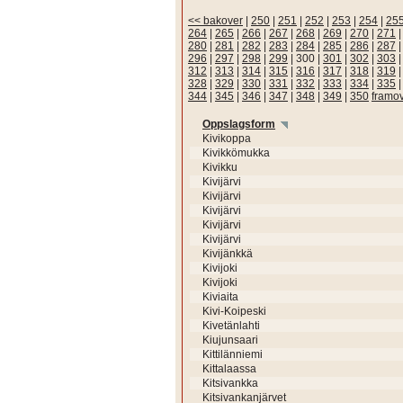
<< bakover
|
250
|
251
|
252
|
253
|
254
|
25
264
|
265
|
266
|
267
|
268
|
269
|
270
|
271
280
|
281
|
282
|
283
|
284
|
285
|
286
|
287
296
|
297
|
298
|
299
|
300
|
301
|
302
|
303
312
|
313
|
314
|
315
|
316
|
317
|
318
|
319
328
|
329
|
330
|
331
|
332
|
333
|
334
|
335
344
|
345
|
346
|
347
|
348
|
349
|
350
framo
Oppslagsform
Kivikoppa
Kivikkömukka
Kivikku
Kivijärvi
Kivijärvi
Kivijärvi
Kivijärvi
Kivijärvi
Kivijänkkä
Kivijoki
Kivijoki
Kiviaita
Kivi-Koipeski
Kivetänlahti
Kiujunsaari
Kittilänniemi
Kittalaassa
Kitsivankka
Kitsivankanjärvet