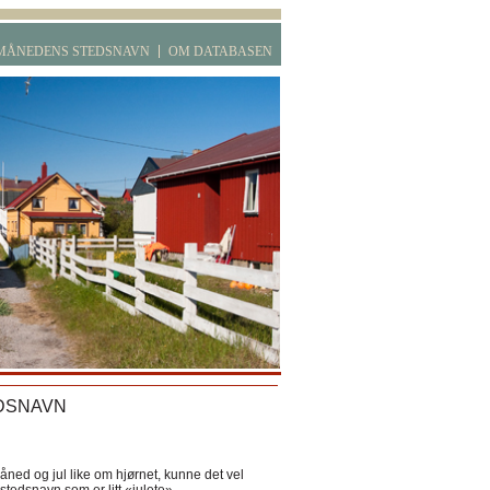
MÅNEDENS STEDSNAVN
OM DATABASEN
DSNAVN
ned og jul like om hjørnet, kunne det vel