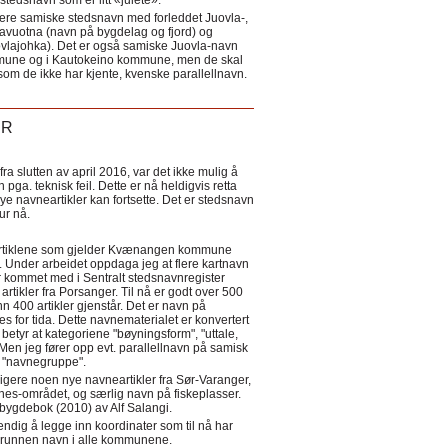
tedsnavn som er litt «julete».
ere samiske stedsnavn med forleddet Juovla-,
lavuotna (navn på bygdelag og fjord) og
ovlajohka). Det er også samiske Juovla-navn
mmune og i Kautokeino kommune, men de skal
som de ikke har kjente, kvenske parallellnavn.
ER
a slutten av april 2016, var det ikke mulig å
 pga. teknisk feil. Dette er nå heldigvis retta
nye navneartikler kan fortsette. Det er stedsnavn
 tur nå.
eartiklene som gjelder Kvænangen kommune
ler. Under arbeidet oppdaga jeg at flere kartnavn
 kommet med i Sentralt stedsnavnregister
artikler fra Porsanger. Til nå er godt over 500
nn 400 artikler gjenstår. Det er navn på
s for tida. Dette navnematerialet er konvertert
betyr at kategoriene "bøyningsform", "uttale,
Men jeg fører opp evt. parallellnavn på samisk
et "navnegruppe".
igere noen nye navneartikler fra Sør-Varanger,
s-området, og særlig navn på fiskeplasser.
i bygdebok (2010) av Alf Salangi.
ndig å legge inn koordinater som til nå har
i grunnen navn i alle kommunene.