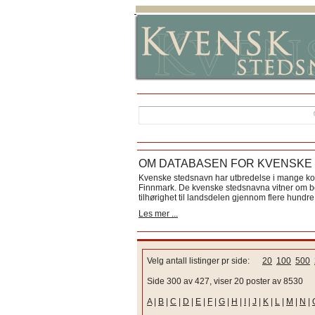
OM DATABASEN FOR KVENSKE
Kvenske stedsnavn har utbredelse i mange k
Finnmark. De kvenske stedsnavna vitner om bos
tilhørighet til landsdelen gjennom flere hundre 
Les mer ...
Velg antall listinger pr side:
20
100
500
Side 300 av 427, viser 20 poster av 8530
A
|
B
|
C
|
D
|
E
|
F
|
G
|
H
|
I
|
J
|
K
|
L
|
M
|
N
|