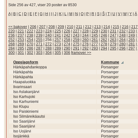
Side 256 av 427, viser 20 poster av 8530
A
|
B
|
C
|
D
|
E
|
F
|
G
|
H
|
I
|
J
|
K
|
L
|
M
|
N
|
O
|
P
|
R
|
S
|
Š
|
T
|
U
|
V
|
W
|
Y
|
Ä
<< bakover
|
206
|
207
|
208
|
209
|
210
|
211
|
212
|
213
|
214
|
215
|
216
|
217
220
|
221
|
222
|
223
|
224
|
225
|
226
|
227
|
228
|
229
|
230
|
231
|
232
|
233
|
236
|
237
|
238
|
239
|
240
|
241
|
242
|
243
|
244
|
245
|
246
|
247
|
248
|
249
|
252
|
253
|
254
|
255
|
256
|
257
|
258
|
259
|
260
|
261
|
262
|
263
|
264
|
265
|
268
|
269
|
270
|
271
|
272
|
273
|
274
|
275
|
276
|
277
|
278
|
279
|
280
|
281
|
284
|
285
|
286
|
287
|
288
|
289
|
290
|
291
|
292
|
293
|
294
|
295
|
296
|
297
|
300
|
301
|
302
|
303
|
304
|
305
|
306
framover >>
Oppslagsform
Kommune
Härkäpahđankoppa
Porsanger
Härkäpahta
Porsanger
Härkäpahta
Porsanger
Haapaluokka
Porsanger
Iivarinsaari
Porsanger
Iso Aslakanjärvi
Porsanger
Iso Karhujoki
Porsanger
Iso Karhuniemi
Porsanger
Iso Klupu
Porsanger
Iso Paiskiniemi
Porsanger
Iso Silmäreikäautsi
Porsanger
Iso Saarijärvi
Porsanger
Iso Saarijärvi
Porsanger
Iso Uojärvi
Porsanger
Isojänkkä
Porsanger