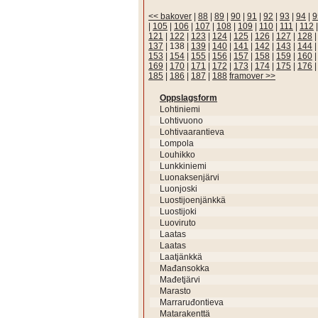
<< bakover
|
88
|
89
|
90
|
91
|
92
|
93
|
94
|
9
|
105
|
106
|
107
|
108
|
109
|
110
|
111
|
112
121
|
122
|
123
|
124
|
125
|
126
|
127
|
128
137
|
138
|
139
|
140
|
141
|
142
|
143
|
144
153
|
154
|
155
|
156
|
157
|
158
|
159
|
160
169
|
170
|
171
|
172
|
173
|
174
|
175
|
176
185
|
186
|
187
|
188
framover >>
Oppslagsform
Lohtiniemi
Lohtivuono
Lohtivaarantieva
Lompola
Louhikko
Lunkkiniemi
Luonaksenjärvi
Luonjoski
Luostijoenjänkkä
Luostijoki
Luoviruto
Laatas
Laatas
Laatjänkkä
Mađansokka
Mađetjärvi
Marasto
Marraruđontieva
Matarakenttä