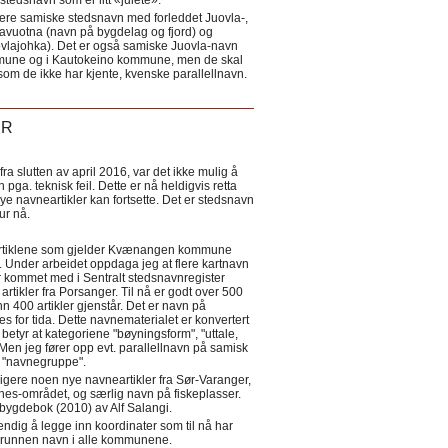
tedsnavn som er litt «julete».
ere samiske stedsnavn med forleddet Juovla-,
lavuotna (navn på bygdelag og fjord) og
ovlajohka). Det er også samiske Juovla-navn
mmune og i Kautokeino kommune, men de skal
som de ikke har kjente, kvenske parallellnavn.
ER
a slutten av april 2016, var det ikke mulig å
 pga. teknisk feil. Dette er nå heldigvis retta
nye navneartikler kan fortsette. Det er stedsnavn
 tur nå.
eartiklene som gjelder Kvænangen kommune
ler. Under arbeidet oppdaga jeg at flere kartnavn
 kommet med i Sentralt stedsnavnregister
artikler fra Porsanger. Til nå er godt over 500
nn 400 artikler gjenstår. Det er navn på
s for tida. Dette navnematerialet er konvertert
betyr at kategoriene "bøyningsform", "uttale,
Men jeg fører opp evt. parallellnavn på samisk
et "navnegruppe".
igere noen nye navneartikler fra Sør-Varanger,
s-området, og særlig navn på fiskeplasser.
i bygdebok (2010) av Alf Salangi.
ndig å legge inn koordinater som til nå har
i grunnen navn i alle kommunene.