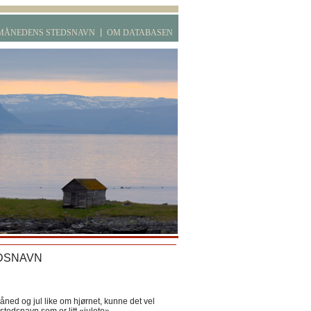
MÅNEDENS STEDSNAVN
OM DATABASEN
DSNAVN
ned og jul like om hjørnet, kunne det vel