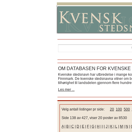
OM DATABASEN FOR KVENSKE
Kvenske stedsnavn har utbredelse i mange k
Finnmark. De kvenske stedsnavna vitner om bos
tilhørighet til landsdelen gjennom flere hundre 
Les mer ...
Velg antall listinger pr side:
20
100
500
Side 138 av 427, viser 20 poster av 8530
A
|
B
|
C
|
D
|
E
|
F
|
G
|
H
|
I
|
J
|
K
|
L
|
M
|
N
|