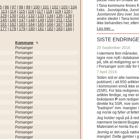
passe med en omtale av s
I Tana kommune finnes fl
5
|
96
|
97
|
98
|
99
|
100
|
101
|
102
|
103
|
104
f.eks. Juovlajohka, Juov
|
113
|
114
|
115
|
116
|
117
|
118
|
119
|
120
|
Juovlarovvi (bru over Ju
|
129
|
130
|
131
|
132
|
133
|
134
|
135
|
136
|
andre steder i Tana ko
|
145
|
146
|
147
|
148
|
149
|
150
|
151
|
152
|
ikke behandles her, etter
|
161
|
162
|
163
|
164
|
165
|
166
|
167
|
168
|
Les mer ...
|
177
|
178
|
179
|
180
|
181
|
182
|
183
|
184
|
SISTE ENDRING
Kommune
Porsanger
20 September 2016
Porsanger
I nærmere fem måneder, fr
Porsanger
lagre noe nytt i databasen
på, slik at redigering av 
Porsanger
i Porsanger som står for
Porsanger
7 April 2016
Porsanger
Porsanger
Siden sist er alle navn
publisert, i alt 650 artik
Porsanger
i kommunen ennå ikke er
Porsanger
(SSR). For tida redigeres 
Porsanger
artikler ferdige, og mer e
Porsanger
bokstaven
P
som redigere
Porsanger
direkte fra SSR, noe som 
Porsanger
"tradisjon" mm. mangler. 
Porsanger
og norsk og fyller ut felt
Porsanger
Jeg holder også på å red
Porsanger
nærmere bestemt Bugøyne
Materialet er henta fra e
Porsanger
Porsanger
Jevnlig er det også nødve
manglet. Dette gjelder 
Porsanger