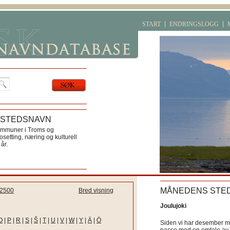
START
ENDRINGSLOGG
 STEDSNAVN
ommuner i Troms og
etting, næring og kulturell
år.
MÅNEDENS STE
2500
Bred visning
Joulujoki
O
|
P
|
R
|
S
|
Š
|
T
|
U
|
V
|
W
|
Y
|
Ä
|
Ö
Siden vi har desember må