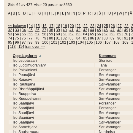
Side 64 av 427, viser 20 poster av 8530
A
|
B
|
C
|
D
|
E
|
F
|
G
|
H
|
I
|
J
|
K
|
L
|
M
|
N
|
O
|
P
|
R
|
S
|
Š
|
T
|
U
|
V
|
W
|
Y
|
Ä
<< bakover
|
14
|
15
|
16
|
17
|
18
|
19
|
20
|
21
|
22
|
23
|
24
|
25
|
26
|
27
|
28
|
32
|
33
|
34
|
35
|
36
|
37
|
38
|
39
|
40
|
41
|
42
|
43
|
44
|
45
|
46
|
47
|
48
|
49
|
5
53
|
54
|
55
|
56
|
57
|
58
|
59
|
60
|
61
|
62
|
63
|
64
|
65
|
66
|
67
|
68
|
69
|
70
|
7
74
|
75
|
76
|
77
|
78
|
79
|
80
|
81
|
82
|
83
|
84
|
85
|
86
|
87
|
88
|
89
|
90
|
91
|
9
95
|
96
|
97
|
98
|
99
|
100
|
101
|
102
|
103
|
104
|
105
|
106
|
107
|
108
|
109
|
|
113
|
114
framover >>
Oppslagsform
Kommune
Iso Leppäsaari
Storfjord
Iso Luottimuoranjärvi
Tana
Iso Paiskiniemi
Porsanger
Iso Peurajärvi
Sør-Varanger
Iso Rajaoivi
Sør-Varanger
Iso Rautujärvi
Sør-Varanger
Iso Ristirääppäjärvi
Sør-Varanger
Iso Ruuppelva
Sør-Varanger
Iso Ruuppelvanni
Sør-Varanger
Iso Saarijärvi
Porsanger
Iso Saarijärvi
Porsanger
Iso Saarijärvi
Sør-Varanger
Iso Saarijärvi
Sør-Varanger
Iso Saarijärvi
Sør-Varanger
Iso Samettijärvi
Sør-Varanger
Iso Sautsisvaara
Nordreisa