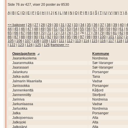
Side 76 av 427, viser 20 poster av 8530
A
|
B
|
C
|
D
|
E
|
F
|
G
|
H
|
I
|
J
|
K
|
L
|
M
|
N
|
O
|
P
|
R
|
S
|
Š
|
T
|
U
|
V
|
W
|
Y
|
Ä
<< bakover
|
26
|
27
|
28
|
29
|
30
|
31
|
32
|
33
|
34
|
35
|
36
|
37
|
38
|
39
|
40
|
44
|
45
|
46
|
47
|
48
|
49
|
50
|
51
|
52
|
53
|
54
|
55
|
56
|
57
|
58
|
59
|
60
|
61
|
6
65
|
66
|
67
|
68
|
69
|
70
|
71
|
72
|
73
|
74
|
75
|
76
|
77
|
78
|
79
|
80
|
81
|
82
|
8
86
|
87
|
88
|
89
|
90
|
91
|
92
|
93
|
94
|
95
|
96
|
97
|
98
|
99
|
100
|
101
|
102
|
1
105
|
106
|
107
|
108
|
109
|
110
|
111
|
112
|
113
|
114
|
115
|
116
|
117
|
118
|
1
|
122
|
123
|
124
|
125
|
126
framover >>
Oppslagsform
Kommune
Jaarankuolema
Nordreisa
Jaaranmukka
Sør-Varanger
Jaarasaari
Sør-Varanger
Jalankuru
Porsanger
Jalka-autsi
Tana
Jalmarin Maanlaita
Vadsø
Janissokka
Porsanger
Jannenkenttä
Kåfjord
Jannenniitty
Storfjord
Jariniva
Nordreisa
Jarkunlaassa
Vadsø
Jarluokka
Nordreisa
Jatka
Porsanger
Jatkojoensuu
Alta
Jatkojoki
Alta
Jatkojärvi
Alta