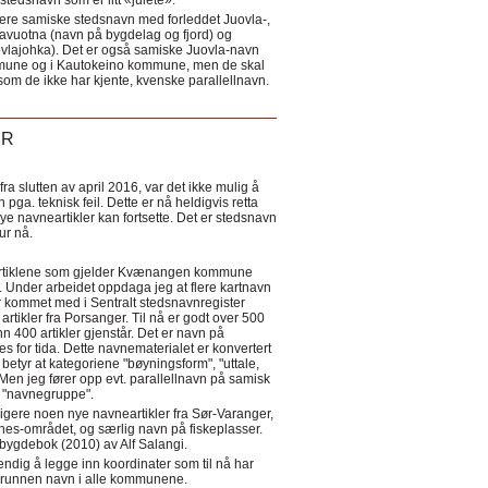
tedsnavn som er litt «julete».
ere samiske stedsnavn med forleddet Juovla-,
lavuotna (navn på bygdelag og fjord) og
ovlajohka). Det er også samiske Juovla-navn
mmune og i Kautokeino kommune, men de skal
som de ikke har kjente, kvenske parallellnavn.
ER
a slutten av april 2016, var det ikke mulig å
 pga. teknisk feil. Dette er nå heldigvis retta
nye navneartikler kan fortsette. Det er stedsnavn
 tur nå.
eartiklene som gjelder Kvænangen kommune
ler. Under arbeidet oppdaga jeg at flere kartnavn
 kommet med i Sentralt stedsnavnregister
artikler fra Porsanger. Til nå er godt over 500
nn 400 artikler gjenstår. Det er navn på
s for tida. Dette navnematerialet er konvertert
betyr at kategoriene "bøyningsform", "uttale,
Men jeg fører opp evt. parallellnavn på samisk
et "navnegruppe".
igere noen nye navneartikler fra Sør-Varanger,
s-området, og særlig navn på fiskeplasser.
i bygdebok (2010) av Alf Salangi.
ndig å legge inn koordinater som til nå har
i grunnen navn i alle kommunene.