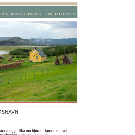
MÅNEDENS STEDSNAVN
OM DATABASEN
DSNAVN
ned og jul like om hjørnet, kunne det vel