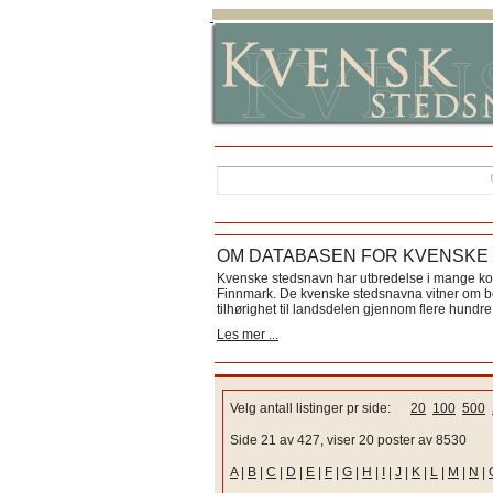
OM DATABASEN FOR KVENSKE
Kvenske stedsnavn har utbredelse i mange k
Finnmark. De kvenske stedsnavna vitner om bos
tilhørighet til landsdelen gjennom flere hundre 
Les mer ...
Velg antall listinger pr side:
20
100
500
Side 21 av 427, viser 20 poster av 8530
A
|
B
|
C
|
D
|
E
|
F
|
G
|
H
|
I
|
J
|
K
|
L
|
M
|
N
|