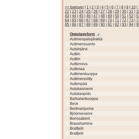
<< bakover
|
1
|
2
|
3
|
4
|
5
|
6
|
7
|
8
|
9
|
10
|
22
|
23
|
24
|
25
|
26
|
27
|
28
|
29
|
30
|
31
|
3
43
|
44
|
45
|
46
|
47
|
48
|
49
|
50
|
51
|
52
|
5
64
|
65
|
66
|
67
|
68
|
69
|
70
|
71
|
72
|
73
|
7
85
|
86
|
87
|
88
|
89
|
90
|
91
|
92
|
93
|
94
|
9
Oppslagsform
Autimenpalojänkkä
Autimensuanto
Autsinjärvi
Auttiin
Auttiin
Auttiinniva
Auttimaa
Auttimenkuoppa
Auttimenniitty
Auttonpää
Autukasniemi
Autukaspoto
Barbalankuoppa
Beck
Bertinanjurma
Bjöörnevanni
Borissakent
Braashamina
Bratfjelli
Bratfjelli