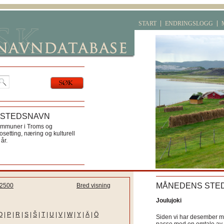
START
ENDRINGSLOGG
 STEDSNAVN
ommuner i Troms og
etting, næring og kulturell
år.
MÅNEDENS STE
2500
Bred visning
Joulujoki
O
|
P
|
R
|
S
|
Š
|
T
|
U
|
V
|
W
|
Y
|
Ä
|
Ö
Siden vi har desember må