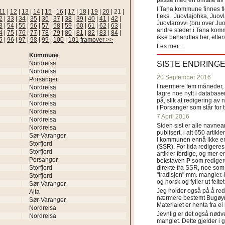
passe med en omtale av s
I Tana kommune finnes fl
11
|
12
|
13
|
14
|
15
|
16
|
17
|
18
|
19
|
20
|
21
|
f.eks. Juovlajohka, Juov
2
|
33
|
34
|
35
|
36
|
37
|
38
|
39
|
40
|
41
|
42
|
Juovlarovvi (bru over Ju
3
|
54
|
55
|
56
|
57
|
58
|
59
|
60
|
61
|
62
|
63
|
andre steder i Tana ko
4
|
75
|
76
|
77
|
78
|
79
|
80
|
81
|
82
|
83
|
84
|
ikke behandles her, etter
5
|
96
|
97
|
98
|
99
|
100
|
101
framover >>
Les mer ...
Kommune
Nordreisa
SISTE ENDRING
Nordreisa
20 September 2016
Porsanger
I nærmere fem måneder, fr
Nordreisa
lagre noe nytt i databasen
Nordreisa
på, slik at redigering av 
Nordreisa
i Porsanger som står for
Nordreisa
7 April 2016
Nordreisa
Siden sist er alle navn
Nordreisa
publisert, i alt 650 artik
Sør-Varanger
i kommunen ennå ikke er
Storfjord
(SSR). For tida redigeres 
Storfjord
artikler ferdige, og mer e
Porsanger
bokstaven
P
som redigere
Storfjord
direkte fra SSR, noe som 
"tradisjon" mm. mangler. 
Storfjord
og norsk og fyller ut felt
Sør-Varanger
Jeg holder også på å red
Alta
nærmere bestemt Bugøyne
Sør-Varanger
Materialet er henta fra e
Nordreisa
Jevnlig er det også nødve
Nordreisa
manglet. Dette gjelder 