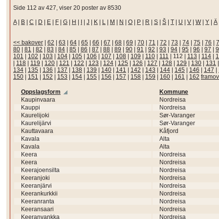
Side 112 av 427, viser 20 poster av 8530
A
|
B
|
C
|
D
|
E
|
F
|
G
|
H
|
I
|
J
|
K
|
L
|
M
|
N
|
O
|
P
|
R
|
S
|
Š
|
T
|
U
|
V
|
W
|
Y
|
Ä
<< bakover
|
62
|
63
|
64
|
65
|
66
|
67
|
68
|
69
|
70
|
71
|
72
|
73
|
74
|
75
|
76
|
80
|
81
|
82
|
83
|
84
|
85
|
86
|
87
|
88
|
89
|
90
|
91
|
92
|
93
|
94
|
95
|
96
|
97
|
9
101
|
102
|
103
|
104
|
105
|
106
|
107
|
108
|
109
|
110
|
111
|
112
|
113
|
114
|
1
|
118
|
119
|
120
|
121
|
122
|
123
|
124
|
125
|
126
|
127
|
128
|
129
|
130
|
131
134
|
135
|
136
|
137
|
138
|
139
|
140
|
141
|
142
|
143
|
144
|
145
|
146
|
147
|
150
|
151
|
152
|
153
|
154
|
155
|
156
|
157
|
158
|
159
|
160
|
161
|
162
framov
Oppslagsform
Kommune
Kaupinvaara
Nordreisa
Kauppi
Nordreisa
Kaurelijoki
Sør-Varanger
Kaurelijärvi
Sør-Varanger
Kauttavaara
Kåfjord
Kavala
Alta
Kavala
Alta
Keera
Nordreisa
Keera
Nordreisa
Keerajoensilta
Nordreisa
Keeranjoki
Nordreisa
Keeranjärvi
Nordreisa
Keerankurkkii
Nordreisa
Keeranranta
Nordreisa
Keeransaari
Nordreisa
Keeranvankka
Nordreisa