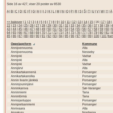
Side 16 av 427, viser 20 poster av 8530
A
|
B
|
C
|
D
|
E
|
F
|
G
|
H
|
I
|
J
|
K
|
L
|
M
|
N
|
O
|
P
|
R
|
S
|
Š
|
T
|
U
|
V
|
W
|
Y
|
Ä
<< bakover
|
1
|
2
|
3
|
4
|
5
|
6
|
7
|
8
|
9
|
10
|
11
|
12
|
13
|
14
|
15
|
16
|
17
|
18
|
22
|
23
|
24
|
25
|
26
|
27
|
28
|
29
|
30
|
31
|
32
|
33
|
34
|
35
|
36
|
37
|
38
|
39
|
4
43
|
44
|
45
|
46
|
47
|
48
|
49
|
50
|
51
|
52
|
53
|
54
|
55
|
56
|
57
|
58
|
59
|
60
|
6
64
|
65
|
66
|
67
|
68
|
69
|
70
|
71
|
72
|
73
|
74
|
75
|
76
|
77
|
78
|
79
|
80
|
81
|
8
85
|
86
|
87
|
88
|
89
|
90
|
91
|
92
|
93
|
94
|
95
|
96
|
97
|
98
|
99
|
100
|
101
fra
Oppslagsform
Kommune
Annijoenvuoma
Alta
Annijoenvuoma
Nesseby
Annijoki
Vadsø
Annijoki
Alta
Annijoki
Vadsø
Annijärvi
Alta
Annikartakannenä
Porsanger
Annikartakanolka
Porsanger
Annin Iivarin jänkkä
Porsanger
Anninjouninjärvi
Porsanger
Anninkarova
Sør-Varanger
Anninniemi
Tana
Annintörmä
Tana
Anniojanluppo
Porsanger
Annipietsanniemi
Porsanger
Annivaara
Alta
Ansakuru
Nordreisa