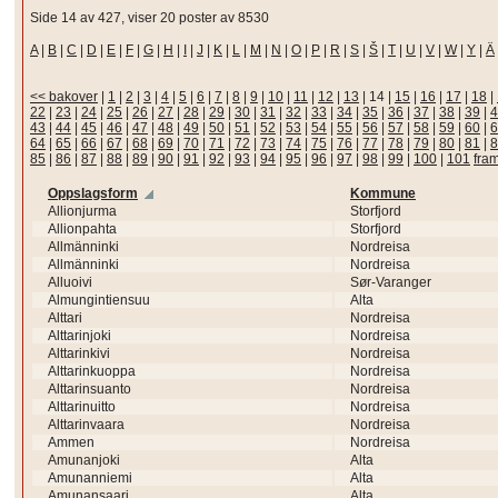
Side 14 av 427, viser 20 poster av 8530
A
|
B
|
C
|
D
|
E
|
F
|
G
|
H
|
I
|
J
|
K
|
L
|
M
|
N
|
O
|
P
|
R
|
S
|
Š
|
T
|
U
|
V
|
W
|
Y
|
Ä
<< bakover
|
1
|
2
|
3
|
4
|
5
|
6
|
7
|
8
|
9
|
10
|
11
|
12
|
13
|
14
|
15
|
16
|
17
|
18
|
22
|
23
|
24
|
25
|
26
|
27
|
28
|
29
|
30
|
31
|
32
|
33
|
34
|
35
|
36
|
37
|
38
|
39
|
4
43
|
44
|
45
|
46
|
47
|
48
|
49
|
50
|
51
|
52
|
53
|
54
|
55
|
56
|
57
|
58
|
59
|
60
|
6
64
|
65
|
66
|
67
|
68
|
69
|
70
|
71
|
72
|
73
|
74
|
75
|
76
|
77
|
78
|
79
|
80
|
81
|
8
85
|
86
|
87
|
88
|
89
|
90
|
91
|
92
|
93
|
94
|
95
|
96
|
97
|
98
|
99
|
100
|
101
fra
Oppslagsform
Kommune
Allionjurma
Storfjord
Allionpahta
Storfjord
Allmänninki
Nordreisa
Allmänninki
Nordreisa
Alluoivi
Sør-Varanger
Almungintiensuu
Alta
Alttari
Nordreisa
Alttarinjoki
Nordreisa
Alttarinkivi
Nordreisa
Alttarinkuoppa
Nordreisa
Alttarinsuanto
Nordreisa
Alttarinuitto
Nordreisa
Alttarinvaara
Nordreisa
Ammen
Nordreisa
Amunanjoki
Alta
Amunanniemi
Alta
Amunansaari
Alta