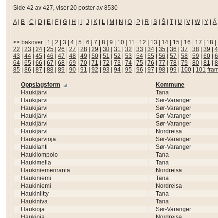
Side 42 av 427, viser 20 poster av 8530
A
|
B
|
C
|
D
|
E
|
F
|
G
|
H
|
I
|
J
|
K
|
L
|
M
|
N
|
O
|
P
|
R
|
S
|
Š
|
T
|
U
|
V
|
W
|
Y
|
Ä
<< bakover
|
1
|
2
|
3
|
4
|
5
|
6
|
7
|
8
|
9
|
10
|
11
|
12
|
13
|
14
|
15
|
16
|
17
|
18
|
22
|
23
|
24
|
25
|
26
|
27
|
28
|
29
|
30
|
31
|
32
|
33
|
34
|
35
|
36
|
37
|
38
|
39
|
4
43
|
44
|
45
|
46
|
47
|
48
|
49
|
50
|
51
|
52
|
53
|
54
|
55
|
56
|
57
|
58
|
59
|
60
|
6
64
|
65
|
66
|
67
|
68
|
69
|
70
|
71
|
72
|
73
|
74
|
75
|
76
|
77
|
78
|
79
|
80
|
81
|
8
85
|
86
|
87
|
88
|
89
|
90
|
91
|
92
|
93
|
94
|
95
|
96
|
97
|
98
|
99
|
100
|
101
fra
Oppslagsform
Kommune
Haukijärvi
Tana
Haukijärvi
Sør-Varanger
Haukijärvi
Sør-Varanger
Haukijärvi
Sør-Varanger
Haukijärvi
Sør-Varanger
Haukijärvi
Nordreisa
Haukijärvioja
Sør-Varanger
Haukilahti
Sør-Varanger
Haukilompolo
Tana
Haukimella
Tana
Haukiniemenranta
Nordreisa
Haukiniemi
Tana
Haukiniemi
Nordreisa
Haukiniitty
Tana
Haukiniva
Tana
Haukioja
Sør-Varanger
Haukioja
Nordreisa