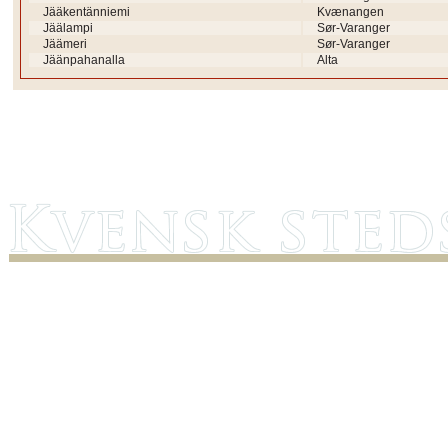
Jääkentänniemi
Kvænangen
Jäälampi
Sør-Varanger
Jäämeri
Sør-Varanger
Jäänpahanalla
Alta