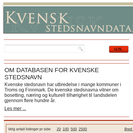
OM DATABASEN FOR KVENSKE
STEDSNAVN
Kvenske stedsnavn har utbredelse i mange kommuner i
Troms og Finnmark. De kvenske stedsnavna vitner om
bosetting, næring og kulturell tilhørighet til landsdelen
gjennom flere hundre år.
Les mer ...
Velg antall listinger pr side:
20
100
500
2500
Bred 