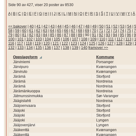
Side 90 av 427, viser 20 poster av 8530
A
|
B
|
C
|
D
|
E
|
F
|
G
|
H
|
I
|
J
|
K
|
L
|
M
|
N
|
O
|
P
|
R
|
S
|
Š
|
T
|
U
|
V
|
W
|
Y
|
Ä
<< bakover
|
40
|
41
|
42
|
43
|
44
|
45
|
46
|
47
|
48
|
49
|
50
|
51
|
52
|
53
|
54
|
58
|
59
|
60
|
61
|
62
|
63
|
64
|
65
|
66
|
67
|
68
|
69
|
70
|
71
|
72
|
73
|
74
|
75
|
7
79
|
80
|
81
|
82
|
83
|
84
|
85
|
86
|
87
|
88
|
89
|
90
|
91
|
92
|
93
|
94
|
95
|
96
|
9
100
|
101
|
102
|
103
|
104
|
105
|
106
|
107
|
108
|
109
|
110
|
111
|
112
|
113
|
116
|
117
|
118
|
119
|
120
|
121
|
122
|
123
|
124
|
125
|
126
|
127
|
128
|
129
|
132
|
133
|
134
|
135
|
136
|
137
|
138
|
139
|
140
framover >>
Oppslagsform
Kommune
Järviniemi
Porsanger
Järvipuro
Kvænangen
Järviruto
Kvænangen
Järämä
Storfjord
Järämä
Nordreisa
Järämä
Nordreisa
Järämänkuoppa
Nordreisa
Jätmunssinmukka
Sør-Varanger
Jäägislahti
Nordreisa
Jääjoenvaara
Storfjord
Jääjoki
Storfjord
Jääjoki
Storfjord
Jääjoki
Lyngen
Jääjovenjärvi
Lyngen
Jääkenttä
Kvænangen
Jääkenttä
Kvænangen