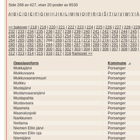
Side 268 av 427, viser 20 poster av 8530
A
|
B
|
C
|
D
|
E
|
F
|
G
|
H
|
I
|
J
|
K
|
L
|
M
|
N
|
O
|
P
|
R
|
S
|
Š
|
T
|
U
|
V
|
W
|
Y
|
Ä
<< bakover
|
218
|
219
|
220
|
221
|
222
|
223
|
224
|
225
|
226
|
227
|
228
|
229
232
|
233
|
234
|
235
|
236
|
237
|
238
|
239
|
240
|
241
|
242
|
243
|
244
|
245
|
248
|
249
|
250
|
251
|
252
|
253
|
254
|
255
|
256
|
257
|
258
|
259
|
260
|
261
|
264
|
265
|
266
|
267
|
268
|
269
|
270
|
271
|
272
|
273
|
274
|
275
|
276
|
277
|
280
|
281
|
282
|
283
|
284
|
285
|
286
|
287
|
288
|
289
|
290
|
291
|
292
|
293
|
296
|
297
|
298
|
299
|
300
|
301
|
302
|
303
|
304
|
305
|
306
|
307
|
308
|
309
|
312
|
313
|
314
|
315
|
316
|
317
|
318
framover >>
Oppslagsform
Kommune
Mukkajärvi
Porsanger
Mukkuvaara
Porsanger
Mukkuvaaranmuuri
Porsanger
Mulkku
Porsanger
Mustajärvi
Porsanger
Mustanvaaranjärvi
Porsanger
Mustapahta
Porsanger
Mustavaara
Porsanger
Maamela
Porsanger
Maanalusjoki
Porsanger
Narkkunen
Porsanger
Neitama
Porsanger
Niemen Ellin järvi
Porsanger
Niemen Ellin oja
Porsanger
Niemijärvi
Porsanger