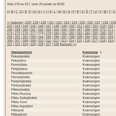
Side 278 av 427, viser 20 poster av 8530
A
|
B
|
C
|
D
|
E
|
F
|
G
|
H
|
I
|
J
|
K
|
L
|
M
|
N
|
O
|
P
|
R
|
S
|
Š
|
T
|
U
|
V
|
W
|
Y
|
Ä
<< bakover
|
228
|
229
|
230
|
231
|
232
|
233
|
234
|
235
|
236
|
237
|
238
|
239
242
|
243
|
244
|
245
|
246
|
247
|
248
|
249
|
250
|
251
|
252
|
253
|
254
|
255
|
258
|
259
|
260
|
261
|
262
|
263
|
264
|
265
|
266
|
267
|
268
|
269
|
270
|
271
|
274
|
275
|
276
|
277
|
278
|
279
|
280
|
281
|
282
|
283
|
284
|
285
|
286
|
287
|
290
|
291
|
292
|
293
|
294
|
295
|
296
|
297
|
298
|
299
|
300
|
301
|
302
|
303
|
306
|
307
|
308
|
309
|
310
|
311
|
312
|
313
|
314
|
315
|
316
|
317
|
318
|
319
|
322
|
323
|
324
|
325
|
326
|
327
|
328
framover >>
Oppslagsform
Kommune
Pekanjänkkä
Kvænangen
Pekanjärvi
Kvænangen
Pennirokka
Kvænangen
Petäjälaksu
Kvænangen
Peurakkaniemi
Kvænangen
Pieranjänkkä
Kvænangen
Pietarinjänkkä
Kvænangen
Pietsanjänkkä
Kvænangen
Pikkasmukka
Kvænangen
Pikku-Ruossa
Kvænangen
Pikku Sulkajänkkä
Kvænangen
Pikku Vuori
Kvænangen
Pikku Aapujärvi
Kvænangen
Pikkujoki
Kvænangen
Pikkujärvet
Kvænangen