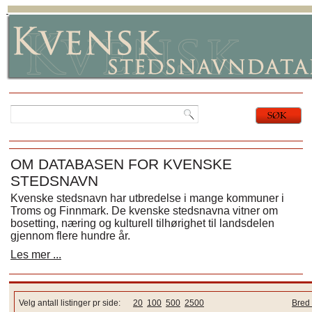
OM DATABASEN FOR KVENSKE
STEDSNAVN
Kvenske stedsnavn har utbredelse i mange kommuner i
Troms og Finnmark. De kvenske stedsnavna vitner om
bosetting, næring og kulturell tilhørighet til landsdelen
gjennom flere hundre år.
Les mer ...
Velg antall listinger pr side:
20
100
500
2500
Bred 