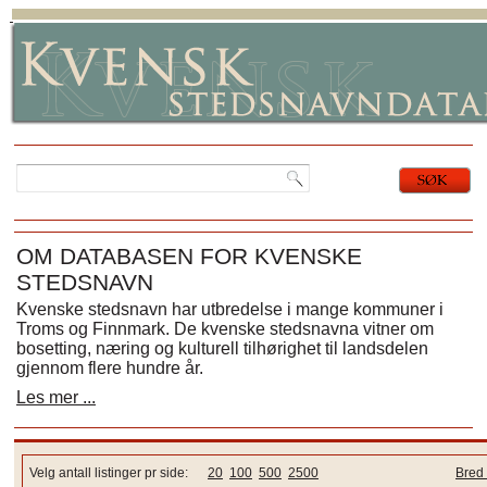
OM DATABASEN FOR KVENSKE
STEDSNAVN
Kvenske stedsnavn har utbredelse i mange kommuner i
Troms og Finnmark. De kvenske stedsnavna vitner om
bosetting, næring og kulturell tilhørighet til landsdelen
gjennom flere hundre år.
Les mer ...
Velg antall listinger pr side:
20
100
500
2500
Bred 