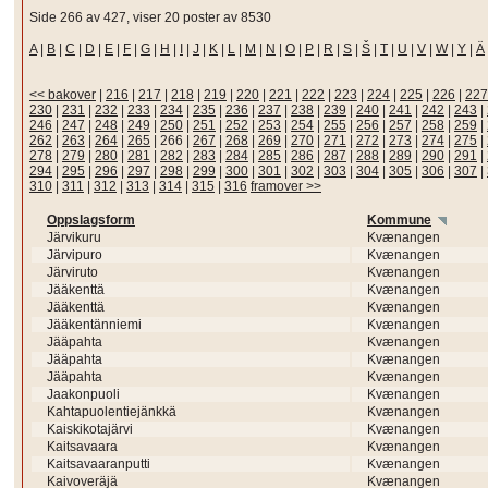
Side 266 av 427, viser 20 poster av 8530
A
|
B
|
C
|
D
|
E
|
F
|
G
|
H
|
I
|
J
|
K
|
L
|
M
|
N
|
O
|
P
|
R
|
S
|
Š
|
T
|
U
|
V
|
W
|
Y
|
Ä
<< bakover
|
216
|
217
|
218
|
219
|
220
|
221
|
222
|
223
|
224
|
225
|
226
|
227
230
|
231
|
232
|
233
|
234
|
235
|
236
|
237
|
238
|
239
|
240
|
241
|
242
|
243
|
246
|
247
|
248
|
249
|
250
|
251
|
252
|
253
|
254
|
255
|
256
|
257
|
258
|
259
|
262
|
263
|
264
|
265
|
266
|
267
|
268
|
269
|
270
|
271
|
272
|
273
|
274
|
275
|
278
|
279
|
280
|
281
|
282
|
283
|
284
|
285
|
286
|
287
|
288
|
289
|
290
|
291
|
294
|
295
|
296
|
297
|
298
|
299
|
300
|
301
|
302
|
303
|
304
|
305
|
306
|
307
|
310
|
311
|
312
|
313
|
314
|
315
|
316
framover >>
Oppslagsform
Kommune
Järvikuru
Kvænangen
Järvipuro
Kvænangen
Järviruto
Kvænangen
Jääkenttä
Kvænangen
Jääkenttä
Kvænangen
Jääkentänniemi
Kvænangen
Jääpahta
Kvænangen
Jääpahta
Kvænangen
Jääpahta
Kvænangen
Jaakonpuoli
Kvænangen
Kahtapuolentiejänkkä
Kvænangen
Kaiskikotajärvi
Kvænangen
Kaitsavaara
Kvænangen
Kaitsavaaranputti
Kvænangen
Kaivoveräjä
Kvænangen