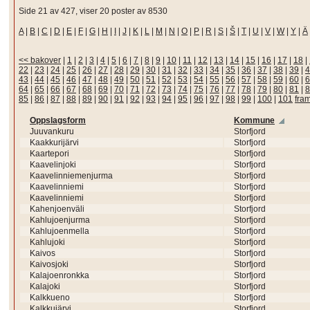
Side 21 av 427, viser 20 poster av 8530
A
|
B
|
C
|
D
|
E
|
F
|
G
|
H
|
I
|
J
|
K
|
L
|
M
|
N
|
O
|
P
|
R
|
S
|
Š
|
T
|
U
|
V
|
W
|
Y
|
Ä
<< bakover
|
1
|
2
|
3
|
4
|
5
|
6
|
7
|
8
|
9
|
10
|
11
|
12
|
13
|
14
|
15
|
16
|
17
|
18
|
22
|
23
|
24
|
25
|
26
|
27
|
28
|
29
|
30
|
31
|
32
|
33
|
34
|
35
|
36
|
37
|
38
|
39
|
4
43
|
44
|
45
|
46
|
47
|
48
|
49
|
50
|
51
|
52
|
53
|
54
|
55
|
56
|
57
|
58
|
59
|
60
|
6
64
|
65
|
66
|
67
|
68
|
69
|
70
|
71
|
72
|
73
|
74
|
75
|
76
|
77
|
78
|
79
|
80
|
81
|
8
85
|
86
|
87
|
88
|
89
|
90
|
91
|
92
|
93
|
94
|
95
|
96
|
97
|
98
|
99
|
100
|
101
fra
Oppslagsform
Kommune
Juuvankuru
Storfjord
Kaakkurijärvi
Storfjord
Kaartepori
Storfjord
Kaavelinjoki
Storfjord
Kaavelinniemenjurma
Storfjord
Kaavelinniemi
Storfjord
Kaavelinniemi
Storfjord
Kahenjoenväli
Storfjord
Kahlujoenjurma
Storfjord
Kahlujoenmella
Storfjord
Kahlujoki
Storfjord
Kaivos
Storfjord
Kaivosjoki
Storfjord
Kalajoenronkka
Storfjord
Kalajoki
Storfjord
Kalkkueno
Storfjord
Kalkkujärvi
Storfjord