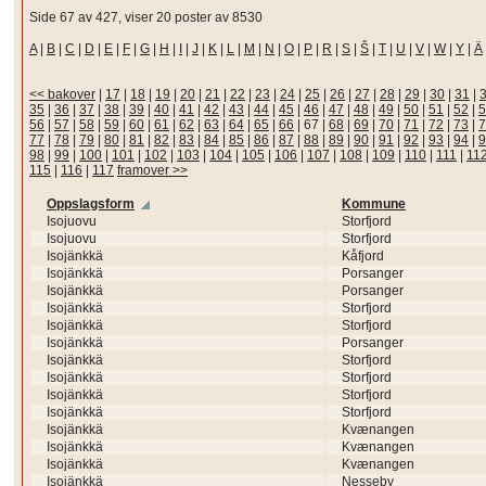
Side 67 av 427, viser 20 poster av 8530
A
|
B
|
C
|
D
|
E
|
F
|
G
|
H
|
I
|
J
|
K
|
L
|
M
|
N
|
O
|
P
|
R
|
S
|
Š
|
T
|
U
|
V
|
W
|
Y
|
Ä
<< bakover
|
17
|
18
|
19
|
20
|
21
|
22
|
23
|
24
|
25
|
26
|
27
|
28
|
29
|
30
|
31
|
35
|
36
|
37
|
38
|
39
|
40
|
41
|
42
|
43
|
44
|
45
|
46
|
47
|
48
|
49
|
50
|
51
|
52
|
5
56
|
57
|
58
|
59
|
60
|
61
|
62
|
63
|
64
|
65
|
66
|
67
|
68
|
69
|
70
|
71
|
72
|
73
|
7
77
|
78
|
79
|
80
|
81
|
82
|
83
|
84
|
85
|
86
|
87
|
88
|
89
|
90
|
91
|
92
|
93
|
94
|
9
98
|
99
|
100
|
101
|
102
|
103
|
104
|
105
|
106
|
107
|
108
|
109
|
110
|
111
|
11
115
|
116
|
117
framover >>
Oppslagsform
Kommune
Isojuovu
Storfjord
Isojuovu
Storfjord
Isojänkkä
Kåfjord
Isojänkkä
Porsanger
Isojänkkä
Porsanger
Isojänkkä
Storfjord
Isojänkkä
Storfjord
Isojänkkä
Porsanger
Isojänkkä
Storfjord
Isojänkkä
Storfjord
Isojänkkä
Storfjord
Isojänkkä
Storfjord
Isojänkkä
Kvænangen
Isojänkkä
Kvænangen
Isojänkkä
Kvænangen
Isojänkkä
Nesseby