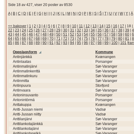
Side 18 av 427, viser 20 poster av 8530
A
|
B
|
C
|
D
|
E
|
F
|
G
|
H
|
I
|
J
|
K
|
L
|
M
|
N
|
O
|
P
|
R
|
S
|
Š
|
T
|
U
|
V
|
W
|
Y
|
Ä
<< bakover
|
1
|
2
|
3
|
4
|
5
|
6
|
7
|
8
|
9
|
10
|
11
|
12
|
13
|
14
|
15
|
16
|
17
|
18
|
22
|
23
|
24
|
25
|
26
|
27
|
28
|
29
|
30
|
31
|
32
|
33
|
34
|
35
|
36
|
37
|
38
|
39
|
4
43
|
44
|
45
|
46
|
47
|
48
|
49
|
50
|
51
|
52
|
53
|
54
|
55
|
56
|
57
|
58
|
59
|
60
|
6
64
|
65
|
66
|
67
|
68
|
69
|
70
|
71
|
72
|
73
|
74
|
75
|
76
|
77
|
78
|
79
|
80
|
81
|
8
85
|
86
|
87
|
88
|
89
|
90
|
91
|
92
|
93
|
94
|
95
|
96
|
97
|
98
|
99
|
100
|
101
fra
Oppslagsform
Kommune
Antinjänkkä
Kvænangen
Antinlaatas
Porsanger
Antinmatinjärvi
Sør-Varanger
Antinmatinkenttä
Sør-Varanger
Antinmatinkuru
Sør-Varanger
Antinmitta
Sør-Varanger
Antinpuura
Storfjord
Antinvaara
Sør-Varanger
Antoninsuvanto
Porsanger
Antonintörmä
Porsanger
Anttakuppa
Kvænangen
Antti-Jussan niemi
Vadsø
Antti-Jussan niitty
Vadsø
Anttilanjärvi
Sør-Varanger
Anttilankotajänkkä
Sør-Varanger
Anttilankotajärvi
Sør-Varanger
Anttilankotaselkä
Sør-Varanger