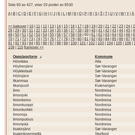
Side 60 av 427, viser 20 poster av 8530
A
|
B
|
C
|
D
|
E
|
F
|
G
|
H
|
I
|
J
|
K
|
L
|
M
|
N
|
O
|
P
|
R
|
S
|
Š
|
T
|
U
|
V
|
W
|
Y
|
Ä
<< bakover
|
10
|
11
|
12
|
13
|
14
|
15
|
16
|
17
|
18
|
19
|
20
|
21
|
22
|
23
|
24
|
2
28
|
29
|
30
|
31
|
32
|
33
|
34
|
35
|
36
|
37
|
38
|
39
|
40
|
41
|
42
|
43
|
44
|
45
|
4
49
|
50
|
51
|
52
|
53
|
54
|
55
|
56
|
57
|
58
|
59
|
60
|
61
|
62
|
63
|
64
|
65
|
66
|
6
70
|
71
|
72
|
73
|
74
|
75
|
76
|
77
|
78
|
79
|
80
|
81
|
82
|
83
|
84
|
85
|
86
|
87
|
8
91
|
92
|
93
|
94
|
95
|
96
|
97
|
98
|
99
|
100
|
101
|
102
|
103
|
104
|
105
|
106
|
109
|
110
framover >>
Oppslagsform
Kommune
Höiviikka
Alta
Höyhenjärvi
Sør-Varanger
Höykketaali
Sør-Varanger
Höönjärvi
Sør-Varanger
Iikanmaa
Sør-Varanger
Iikanpuoli
Kvænangen
Iimo
Nordreisa
Iimonjoki
Nordreisa
Iimonkeino
Nordreisa
Iimonkuoppi
Nordreisa
Iimonkurkkii
Nordreisa
Iimonoja
Nordreisa
Iimonputous
Nordreisa
Iimonpää
Nordreisa
Iisakinjärvi
Sør-Varanger
Iisakinkivenmettä
Storfjord