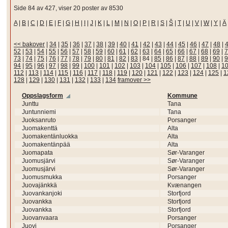
Side 84 av 427, viser 20 poster av 8530
A
|
B
|
C
|
D
|
E
|
F
|
G
|
H
|
I
|
J
|
K
|
L
|
M
|
N
|
O
|
P
|
R
|
S
|
Š
|
T
|
U
|
V
|
W
|
Y
|
Ä
<< bakover
|
34
|
35
|
36
|
37
|
38
|
39
|
40
|
41
|
42
|
43
|
44
|
45
|
46
|
47
|
48
|
52
|
53
|
54
|
55
|
56
|
57
|
58
|
59
|
60
|
61
|
62
|
63
|
64
|
65
|
66
|
67
|
68
|
69
|
7
73
|
74
|
75
|
76
|
77
|
78
|
79
|
80
|
81
|
82
|
83
|
84
|
85
|
86
|
87
|
88
|
89
|
90
|
9
94
|
95
|
96
|
97
|
98
|
99
|
100
|
101
|
102
|
103
|
104
|
105
|
106
|
107
|
108
|
1
112
|
113
|
114
|
115
|
116
|
117
|
118
|
119
|
120
|
121
|
122
|
123
|
124
|
125
|
1
128
|
129
|
130
|
131
|
132
|
133
|
134
framover >>
Oppslagsform
Kommune
Junttu
Tana
Juntunniemi
Tana
Juoksanruto
Porsanger
Juomakenttä
Alta
Juomakentänluokka
Alta
Juomakentänpää
Alta
Juomapata
Sør-Varanger
Juomusjärvi
Sør-Varanger
Juomusjärvi
Sør-Varanger
Juomusmukka
Porsanger
Juovajänkkä
Kvænangen
Juovankanjoki
Storfjord
Juovankka
Storfjord
Juovankka
Storfjord
Juovanvaara
Porsanger
Juovi
Porsanger