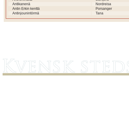
Antikanenä
Nordreisa
Antin Erkin kenttä
Porsanger
Antinjounintörmä
Tana