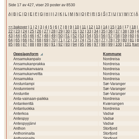
Side 17 av 427, viser 20 poster av 8530
A
|
B
|
C
|
D
|
E
|
F
|
G
|
H
|
I
|
J
|
K
|
L
|
M
|
N
|
O
|
P
|
R
|
S
|
Š
|
T
|
U
|
V
|
W
|
Y
|
Ä
<< bakover
|
1
|
2
|
3
|
4
|
5
|
6
|
7
|
8
|
9
|
10
|
11
|
12
|
13
|
14
|
15
|
16
|
17
|
18
|
22
|
23
|
24
|
25
|
26
|
27
|
28
|
29
|
30
|
31
|
32
|
33
|
34
|
35
|
36
|
37
|
38
|
39
|
4
43
|
44
|
45
|
46
|
47
|
48
|
49
|
50
|
51
|
52
|
53
|
54
|
55
|
56
|
57
|
58
|
59
|
60
|
6
64
|
65
|
66
|
67
|
68
|
69
|
70
|
71
|
72
|
73
|
74
|
75
|
76
|
77
|
78
|
79
|
80
|
81
|
8
85
|
86
|
87
|
88
|
89
|
90
|
91
|
92
|
93
|
94
|
95
|
96
|
97
|
98
|
99
|
100
|
101
fra
Oppslagsform
Kommune
Ansamukanpalo
Nordreisa
Ansamukanprakka
Nordreisa
Ansamukanvaara
Nordreisa
Ansamukanveltta
Nordreisa
Ansamukka
Nordreisa
Anstunlampi
Sør-Varanger
Anstunniemi
Sør-Varanger
Anstuntie
Sør-Varanger
Anta-vainaan-paikka
Nordreisa
Antankenttä
Kvænangen
Antanluokka
Nordreisa
Anterkoa
Vadsø
Antespyy
Vadsø
Antespyyjärvi
Vadsø
Anthon
Storfjord
Anthoninaita
Storfjord
Anthoninaita
Storfjord